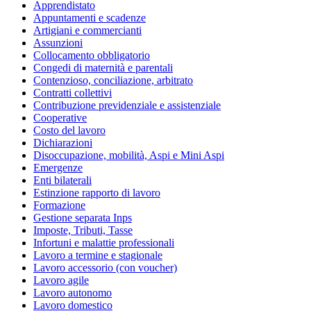
Apprendistato
Appuntamenti e scadenze
Artigiani e commercianti
Assunzioni
Collocamento obbligatorio
Congedi di maternità e parentali
Contenzioso, conciliazione, arbitrato
Contratti collettivi
Contribuzione previdenziale e assistenziale
Cooperative
Costo del lavoro
Dichiarazioni
Disoccupazione, mobilità, Aspi e Mini Aspi
Emergenze
Enti bilaterali
Estinzione rapporto di lavoro
Formazione
Gestione separata Inps
Imposte, Tributi, Tasse
Infortuni e malattie professionali
Lavoro a termine e stagionale
Lavoro accessorio (con voucher)
Lavoro agile
Lavoro autonomo
Lavoro domestico