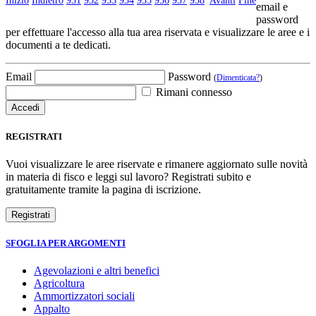
Inizio
Indietro
931
932
933
934
935
936
937
938
Avanti
Fine
email e
password
per effettuare l'accesso alla tua area riservata e visualizzare le aree e i
documenti a te dedicati.
Email
Password
(
Dimenticata?
)
Rimani connesso
REGISTRATI
Vuoi visualizzare le aree riservate e rimanere aggiornato sulle novità
in materia di fisco e leggi sul lavoro? Registrati subito e
gratuitamente tramite la pagina di iscrizione.
SFOGLIA PER ARGOMENTI
Agevolazioni e altri benefici
Agricoltura
Ammortizzatori sociali
Appalto