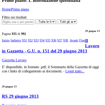
Primo piano:
L'informazione quotidiana
Home
Primo piano
Filtra sui risultati
29 giugno 13
Pagina
935
di
992
Il
Inizio
Indietro
931
932
933
934
935
936
937
938
Avanti
Fine
Lavoro
in Gazzetta - G.U. n. 151 del 29 giugno 2013
Gazzetta Lavoro
E' disponibile, in formato .pdf, il Sommario della Gazzetta di oggi
con i links di collegamento ai documenti. -
Leggi tutto...
29 giugno 13
RS 29 giugno 2013