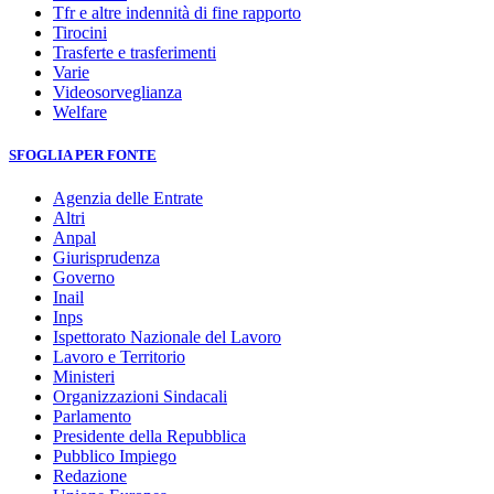
Tfr e altre indennità di fine rapporto
Tirocini
Trasferte e trasferimenti
Varie
Videosorveglianza
Welfare
SFOGLIA PER FONTE
Agenzia delle Entrate
Altri
Anpal
Giurisprudenza
Governo
Inail
Inps
Ispettorato Nazionale del Lavoro
Lavoro e Territorio
Ministeri
Organizzazioni Sindacali
Parlamento
Presidente della Repubblica
Pubblico Impiego
Redazione