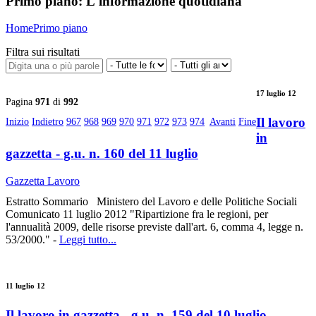
Primo piano:
L'informazione quotidiana
Home
Primo piano
Filtra sui risultati
17 luglio 12
Pagina
971
di
992
Il lavoro
Inizio
Indietro
967
968
969
970
971
972
973
974
Avanti
Fine
in
gazzetta - g.u. n. 160 del 11 luglio
Gazzetta Lavoro
Estratto Sommario Ministero del Lavoro e delle Politiche Sociali
Comunicato 11 luglio 2012 "Ripartizione fra le regioni, per
l'annualità 2009, delle risorse previste dall'art. 6, comma 4, legge n.
53/2000." -
Leggi tutto...
11 luglio 12
Il lavoro in gazzetta - g.u. n. 159 del 10 luglio