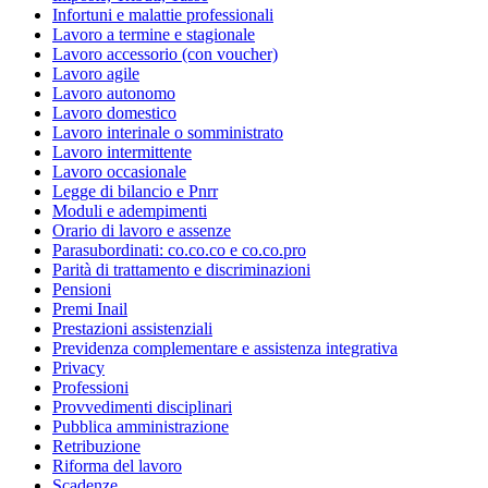
Infortuni e malattie professionali
Lavoro a termine e stagionale
Lavoro accessorio (con voucher)
Lavoro agile
Lavoro autonomo
Lavoro domestico
Lavoro interinale o somministrato
Lavoro intermittente
Lavoro occasionale
Legge di bilancio e Pnrr
Moduli e adempimenti
Orario di lavoro e assenze
Parasubordinati: co.co.co e co.co.pro
Parità di trattamento e discriminazioni
Pensioni
Premi Inail
Prestazioni assistenziali
Previdenza complementare e assistenza integrativa
Privacy
Professioni
Provvedimenti disciplinari
Pubblica amministrazione
Retribuzione
Riforma del lavoro
Scadenze