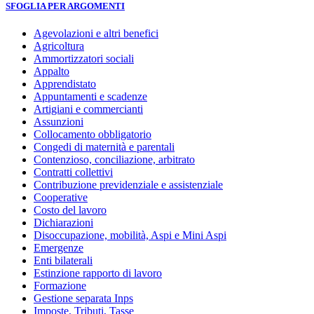
SFOGLIA PER ARGOMENTI
Agevolazioni e altri benefici
Agricoltura
Ammortizzatori sociali
Appalto
Apprendistato
Appuntamenti e scadenze
Artigiani e commercianti
Assunzioni
Collocamento obbligatorio
Congedi di maternità e parentali
Contenzioso, conciliazione, arbitrato
Contratti collettivi
Contribuzione previdenziale e assistenziale
Cooperative
Costo del lavoro
Dichiarazioni
Disoccupazione, mobilità, Aspi e Mini Aspi
Emergenze
Enti bilaterali
Estinzione rapporto di lavoro
Formazione
Gestione separata Inps
Imposte, Tributi, Tasse