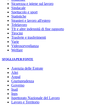
Sicurezza e igiene sul lavoro
Sindacale
Spettacolo e sport
Statistiche
Stranieri e lavoro all'estero
Telelavoro
Tfr e altre indennità di fine rapporto
Tirocini
Trasferte e trasferimenti
Varie
Videosorveglianza
Welfare
SFOGLIA PER FONTE
Agenzia delle Entrate
Altri
Anpal
Giurisprudenza
Governo
Inail
Inps
Ispettorato Nazionale del Lavoro
Lavoro e Territorio