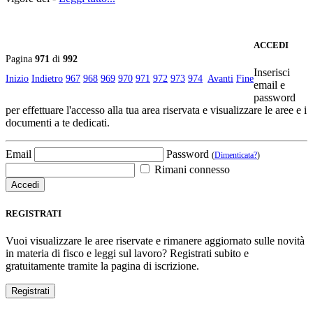
ACCEDI
Pagina
971
di
992
Inserisci
Inizio
Indietro
967
968
969
970
971
972
973
974
Avanti
Fine
email e
password
per effettuare l'accesso alla tua area riservata e visualizzare le aree e i
documenti a te dedicati.
Email
Password
(
Dimenticata?
)
Rimani connesso
REGISTRATI
Vuoi visualizzare le aree riservate e rimanere aggiornato sulle novità
in materia di fisco e leggi sul lavoro? Registrati subito e
gratuitamente tramite la pagina di iscrizione.