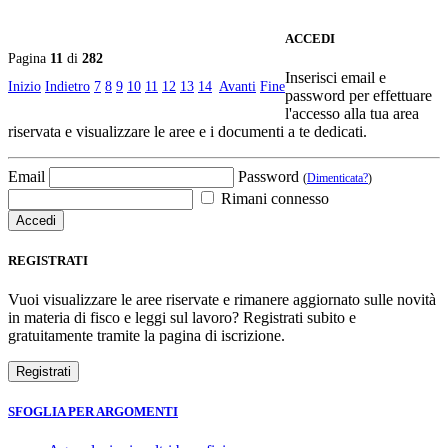
ACCEDI
Pagina
11
di
282
Inserisci email e
Inizio
Indietro
7
8
9
10
11
12
13
14
Avanti
Fine
password per effettuare
l'accesso alla tua area
riservata e visualizzare le aree e i documenti a te dedicati.
Email
Password
(
Dimenticata?
)
Rimani connesso
REGISTRATI
Vuoi visualizzare le aree riservate e rimanere aggiornato sulle novità
in materia di fisco e leggi sul lavoro? Registrati subito e
gratuitamente tramite la pagina di iscrizione.
SFOGLIA PER ARGOMENTI