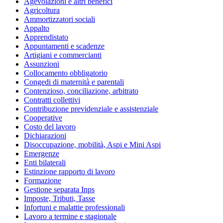
Agevolazioni e altri benefici
Agricoltura
Ammortizzatori sociali
Appalto
Apprendistato
Appuntamenti e scadenze
Artigiani e commercianti
Assunzioni
Collocamento obbligatorio
Congedi di maternità e parentali
Contenzioso, conciliazione, arbitrato
Contratti collettivi
Contribuzione previdenziale e assistenziale
Cooperative
Costo del lavoro
Dichiarazioni
Disoccupazione, mobilità, Aspi e Mini Aspi
Emergenze
Enti bilaterali
Estinzione rapporto di lavoro
Formazione
Gestione separata Inps
Imposte, Tributi, Tasse
Infortuni e malattie professionali
Lavoro a termine e stagionale