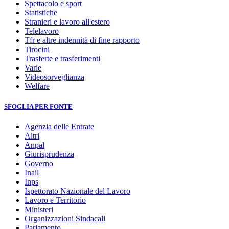
Spettacolo e sport
Statistiche
Stranieri e lavoro all'estero
Telelavoro
Tfr e altre indennità di fine rapporto
Tirocini
Trasferte e trasferimenti
Varie
Videosorveglianza
Welfare
SFOGLIA PER FONTE
Agenzia delle Entrate
Altri
Anpal
Giurisprudenza
Governo
Inail
Inps
Ispettorato Nazionale del Lavoro
Lavoro e Territorio
Ministeri
Organizzazioni Sindacali
Parlamento