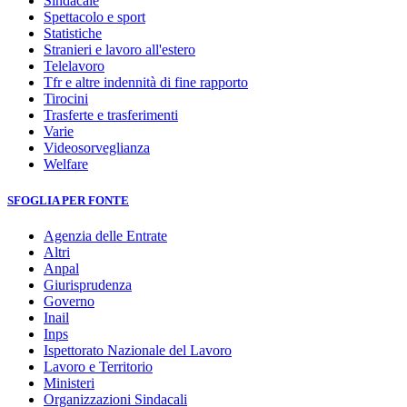
Sindacale
Spettacolo e sport
Statistiche
Stranieri e lavoro all'estero
Telelavoro
Tfr e altre indennità di fine rapporto
Tirocini
Trasferte e trasferimenti
Varie
Videosorveglianza
Welfare
SFOGLIA PER FONTE
Agenzia delle Entrate
Altri
Anpal
Giurisprudenza
Governo
Inail
Inps
Ispettorato Nazionale del Lavoro
Lavoro e Territorio
Ministeri
Organizzazioni Sindacali