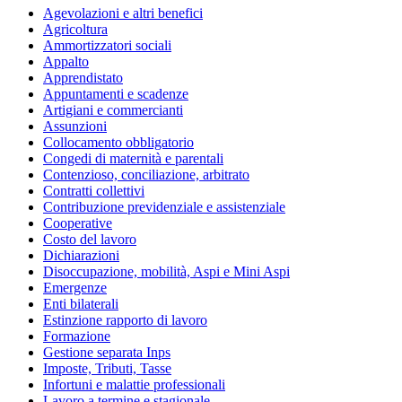
Agevolazioni e altri benefici
Agricoltura
Ammortizzatori sociali
Appalto
Apprendistato
Appuntamenti e scadenze
Artigiani e commercianti
Assunzioni
Collocamento obbligatorio
Congedi di maternità e parentali
Contenzioso, conciliazione, arbitrato
Contratti collettivi
Contribuzione previdenziale e assistenziale
Cooperative
Costo del lavoro
Dichiarazioni
Disoccupazione, mobilità, Aspi e Mini Aspi
Emergenze
Enti bilaterali
Estinzione rapporto di lavoro
Formazione
Gestione separata Inps
Imposte, Tributi, Tasse
Infortuni e malattie professionali
Lavoro a termine e stagionale