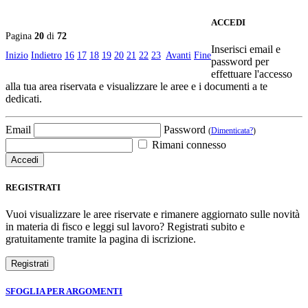
ACCEDI
Pagina
20
di
72
Inserisci email e
Inizio
Indietro
16
17
18
19
20
21
22
23
Avanti
Fine
password per
effettuare l'accesso
alla tua area riservata e visualizzare le aree e i documenti a te
dedicati.
Email
Password
(
Dimenticata?
)
Rimani connesso
REGISTRATI
Vuoi visualizzare le aree riservate e rimanere aggiornato sulle novità
in materia di fisco e leggi sul lavoro? Registrati subito e
gratuitamente tramite la pagina di iscrizione.
SFOGLIA PER ARGOMENTI