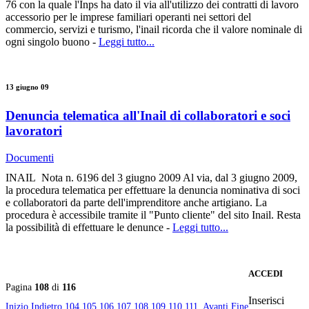
76 con la quale l'Inps ha dato il via all'utilizzo dei contratti di lavoro
accessorio per le imprese familiari operanti nei settori del
commercio, servizi e turismo, l'inail ricorda che il valore nominale di
ogni singolo buono -
Leggi tutto...
13 giugno 09
Denuncia telematica all'Inail di collaboratori e soci
lavoratori
Documenti
INAIL Nota n. 6196 del 3 giugno 2009 Al via, dal 3 giugno 2009,
la procedura telematica per effettuare la denuncia nominativa di soci
e collaboratori da parte dell'imprenditore anche artigiano. La
procedura è accessibile tramite il "Punto cliente" del sito Inail. Resta
la possibilità di effettuare le denunce -
Leggi tutto...
ACCEDI
Pagina
108
di
116
Inserisci
Inizio
Indietro
104
105
106
107
108
109
110
111
Avanti
Fine