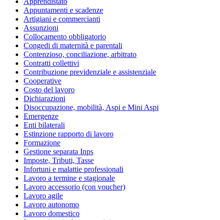
Apprendistato
Appuntamenti e scadenze
Artigiani e commercianti
Assunzioni
Collocamento obbligatorio
Congedi di maternità e parentali
Contenzioso, conciliazione, arbitrato
Contratti collettivi
Contribuzione previdenziale e assistenziale
Cooperative
Costo del lavoro
Dichiarazioni
Disoccupazione, mobilità, Aspi e Mini Aspi
Emergenze
Enti bilaterali
Estinzione rapporto di lavoro
Formazione
Gestione separata Inps
Imposte, Tributi, Tasse
Infortuni e malattie professionali
Lavoro a termine e stagionale
Lavoro accessorio (con voucher)
Lavoro agile
Lavoro autonomo
Lavoro domestico