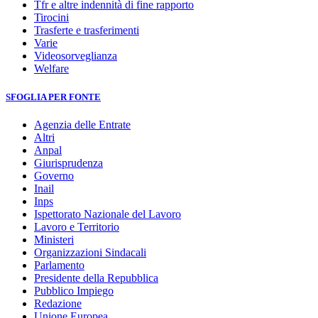
Tfr e altre indennità di fine rapporto
Tirocini
Trasferte e trasferimenti
Varie
Videosorveglianza
Welfare
SFOGLIA PER FONTE
Agenzia delle Entrate
Altri
Anpal
Giurisprudenza
Governo
Inail
Inps
Ispettorato Nazionale del Lavoro
Lavoro e Territorio
Ministeri
Organizzazioni Sindacali
Parlamento
Presidente della Repubblica
Pubblico Impiego
Redazione
Unione Europea