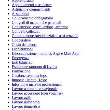
Apprendistato
Appuntamenti e scadenze
Artigiani e commercianti
Assunzioni
Collocamento obbligatorio
Congedi di maternità e parentali
Contenzioso, conciliazione, arbitrato
Contratti collettivi
Contribuzione previdenziale e assistenziale
Cooperative
Costo del lavoro
Dichiarazioni
Disoccupazione, mobilità, Aspi e Mini Aspi
Emergenze
Enti bilaterali
Estinzione rapporto di lavoro
Formazione
Gestione separata Inps
Imposte, Tributi, Tasse
Infortuni e malattie professionali
Lavoro a termine e stagionale
Lavoro accessorio (con voucher)
Lavoro agile
Lavoro autonomo
Lavoro domestico