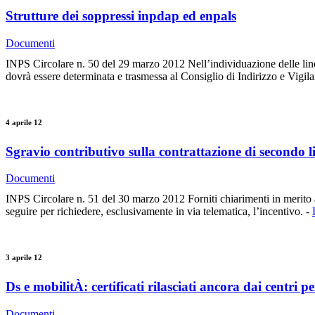
Strutture dei soppressi inpdap ed enpals
Documenti
INPS Circolare n. 50 del 29 marzo 2012 Nell’individuazione delle linee 
dovrà essere determinata e trasmessa al Consiglio di Indirizzo e Vigila
4 aprile 12
Sgravio contributivo sulla contrattazione di secondo li
Documenti
INPS Circolare n. 51 del 30 marzo 2012 Forniti chiarimenti in merito al
seguire per richiedere, esclusivamente in via telematica, l’incentivo. -
3 aprile 12
Ds e mobilitÀ: certificati rilasciati ancora dai centri p
Documenti