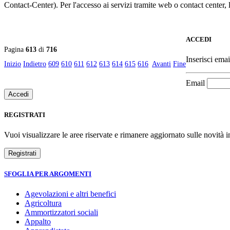
Contact-Center). Per l'accesso ai servizi tramite web o contact center, 
ACCEDI
Pagina
613
di
716
Inserisci emai
Inizio
Indietro
609
610
611
612
613
614
615
616
Avanti
Fine
Email
REGISTRATI
Vuoi visualizzare le aree riservate e rimanere aggiornato sulle novità in
SFOGLIA PER ARGOMENTI
Agevolazioni e altri benefici
Agricoltura
Ammortizzatori sociali
Appalto