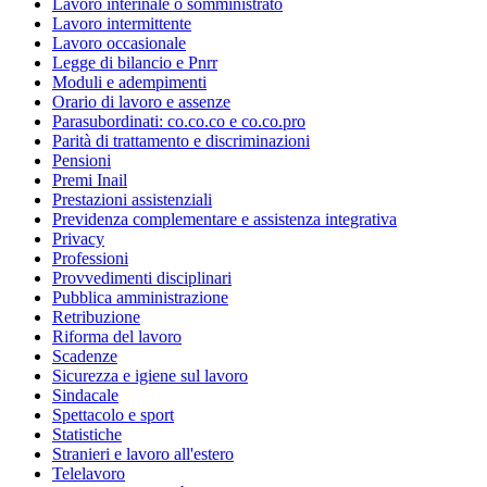
Lavoro interinale o somministrato
Lavoro intermittente
Lavoro occasionale
Legge di bilancio e Pnrr
Moduli e adempimenti
Orario di lavoro e assenze
Parasubordinati: co.co.co e co.co.pro
Parità di trattamento e discriminazioni
Pensioni
Premi Inail
Prestazioni assistenziali
Previdenza complementare e assistenza integrativa
Privacy
Professioni
Provvedimenti disciplinari
Pubblica amministrazione
Retribuzione
Riforma del lavoro
Scadenze
Sicurezza e igiene sul lavoro
Sindacale
Spettacolo e sport
Statistiche
Stranieri e lavoro all'estero
Telelavoro