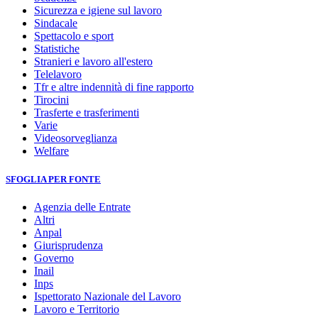
Sicurezza e igiene sul lavoro
Sindacale
Spettacolo e sport
Statistiche
Stranieri e lavoro all'estero
Telelavoro
Tfr e altre indennità di fine rapporto
Tirocini
Trasferte e trasferimenti
Varie
Videosorveglianza
Welfare
SFOGLIA PER FONTE
Agenzia delle Entrate
Altri
Anpal
Giurisprudenza
Governo
Inail
Inps
Ispettorato Nazionale del Lavoro
Lavoro e Territorio