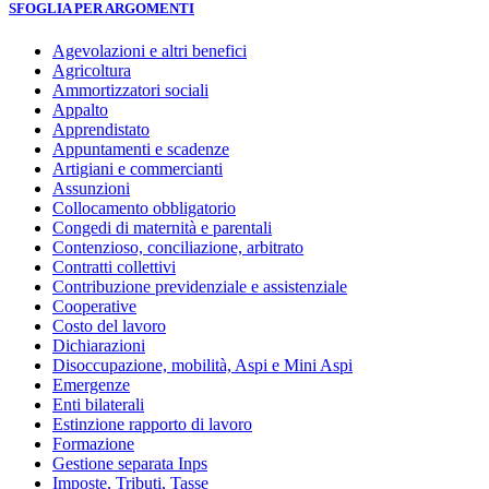
SFOGLIA PER ARGOMENTI
Agevolazioni e altri benefici
Agricoltura
Ammortizzatori sociali
Appalto
Apprendistato
Appuntamenti e scadenze
Artigiani e commercianti
Assunzioni
Collocamento obbligatorio
Congedi di maternità e parentali
Contenzioso, conciliazione, arbitrato
Contratti collettivi
Contribuzione previdenziale e assistenziale
Cooperative
Costo del lavoro
Dichiarazioni
Disoccupazione, mobilità, Aspi e Mini Aspi
Emergenze
Enti bilaterali
Estinzione rapporto di lavoro
Formazione
Gestione separata Inps
Imposte, Tributi, Tasse