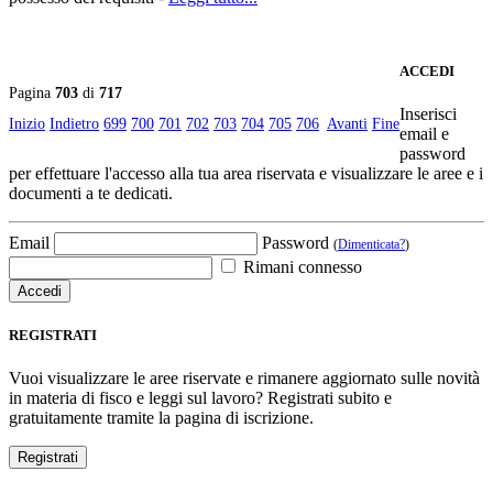
ACCEDI
Pagina
703
di
717
Inserisci
Inizio
Indietro
699
700
701
702
703
704
705
706
Avanti
Fine
email e
password
per effettuare l'accesso alla tua area riservata e visualizzare le aree e i
documenti a te dedicati.
Email
Password
(
Dimenticata?
)
Rimani connesso
REGISTRATI
Vuoi visualizzare le aree riservate e rimanere aggiornato sulle novità
in materia di fisco e leggi sul lavoro? Registrati subito e
gratuitamente tramite la pagina di iscrizione.