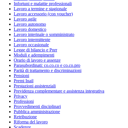
Infortuni e malattie professionali
Lavoro a termine e stagionale
Lavoro accessorio (con voucher)
Lavoro agile
Lavoro autonomo
Lavoro domestico
Lavoro interinale o somministrato
Lavoro intermittente
Lavoro occasionale
Legge di bilancio e Pnrr
Moduli e adempimenti
Orario di lavoro e assenze
Parasubordinati: co.co.co e co.co.pro
Parità di trattamento e discriminazioni
Pensioni
Premi Inail
Prestazioni assistenziali
Previdenza complementare e assistenza integrativa
Privacy
Professioni
Provvedimenti disciplinari
Pubblica amministrazione
Retribuzione
Riforma del lavoro
Scadenze