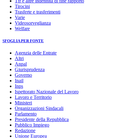
Tfr e altre indennità di fine rapporto
Tirocini
Trasferte e trasferimenti
Varie
Videosorveglianza
Welfare
SFOGLIA PER FONTE
Agenzia delle Entrate
Altri
Anpal
Giurisprudenza
Governo
Inail
Inps
Ispettorato Nazionale del Lavoro
Lavoro e Territorio
Ministeri
Organizzazioni Sindacali
Parlamento
Presidente della Repubblica
Pubblico Impiego
Redazione
Unione Europea