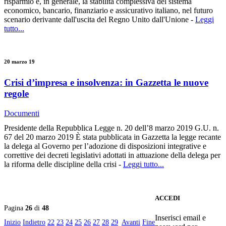
risparmio e, in generale, la stabilità complessiva del sistema
economico, bancario, finanziario e assicurativo italiano, nel futuro
scenario derivante dall'uscita del Regno Unito dall'Unione -
Leggi
tutto...
20 marzo 19
Crisi d’impresa e insolvenza: in Gazzetta le nuove
regole
Documenti
Presidente della Repubblica Legge n. 20 dell’8 marzo 2019 G.U. n.
67 del 20 marzo 2019 È stata pubblicata in Gazzetta la legge recante
la delega al Governo per l’adozione di disposizioni integrative e
correttive dei decreti legislativi adottati in attuazione della delega per
la riforma delle discipline della crisi -
Leggi tutto...
ACCEDI
Pagina
26
di
48
Inserisci email e
Inizio
Indietro
22
23
24
25
26
27
28
29
Avanti
Fine