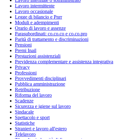
Lavoro interinale o somministrato
Lavoro intermittente
Lavoro occasionale
Legge di bilancio e Pnrr
Moduli e adempimenti
Orario di lavoro e assenze
Parasubordinati: co.co.co e co.co.pro
Parità di trattamento e discriminazioni
Pensioni
Premi Inail
Prestazioni assistenziali
Previdenza complementare e assistenza integrativa
Privacy
Professioni
Provvedimenti disciplinari
Pubblica amministrazione
Retribuzione
Riforma del lavoro
Scadenze
Sicurezza e igiene sul lavoro
Sindacale
Spettacolo e sport
Statistiche
Stranieri e lavoro all'estero
Telelavoro