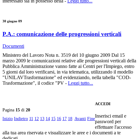
interessato sia in possesso della -
Leggi tutto...
30 giugno 09
P.A.: comunicazione delle progressioni verticali
Documenti
Ministero del Lavoro Nota n. 3519 del 10 giugno 2009 Dal 15
marzo 2009 le comunicazioni relative alle progressioni verticali della
Pubblica Amministrazione vanno fatte ai Centri per l'Impiego, entro
5 giorni dal loro verificarsi, in via telematica, utilizzando il modello
"UNILAVTrasformazione" ed evidenziando, nella tabella "COD-
Trasformazione", il codice "PV -
Leggi tutto...
ACCEDI
Pagina
15
di
20
Inserisci email e
Inizio
Indietro
11
12
13
14
15
16
17
18
Avanti
Fine
password per
effettuare l'accesso
alla tua area riservata e visualizzare le aree e i documenti a te
dedicati.