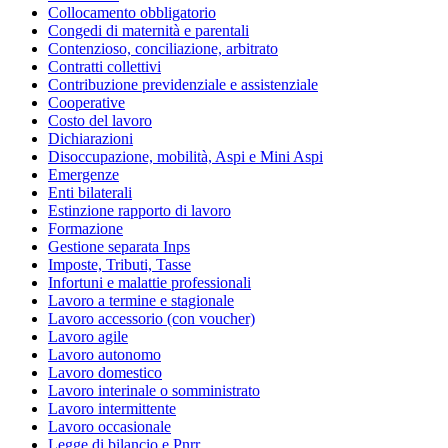
Collocamento obbligatorio
Congedi di maternità e parentali
Contenzioso, conciliazione, arbitrato
Contratti collettivi
Contribuzione previdenziale e assistenziale
Cooperative
Costo del lavoro
Dichiarazioni
Disoccupazione, mobilità, Aspi e Mini Aspi
Emergenze
Enti bilaterali
Estinzione rapporto di lavoro
Formazione
Gestione separata Inps
Imposte, Tributi, Tasse
Infortuni e malattie professionali
Lavoro a termine e stagionale
Lavoro accessorio (con voucher)
Lavoro agile
Lavoro autonomo
Lavoro domestico
Lavoro interinale o somministrato
Lavoro intermittente
Lavoro occasionale
Legge di bilancio e Pnrr