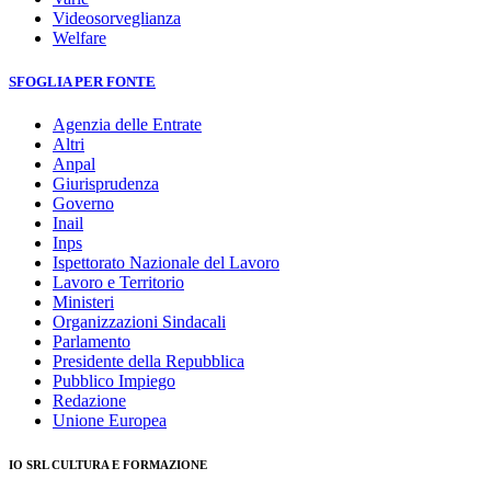
Videosorveglianza
Welfare
SFOGLIA PER FONTE
Agenzia delle Entrate
Altri
Anpal
Giurisprudenza
Governo
Inail
Inps
Ispettorato Nazionale del Lavoro
Lavoro e Territorio
Ministeri
Organizzazioni Sindacali
Parlamento
Presidente della Repubblica
Pubblico Impiego
Redazione
Unione Europea
IO SRL CULTURA E FORMAZIONE