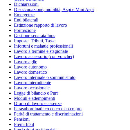
Dichiarazioni
Disoccupazione, mobilità, Aspi e Mini Aspi
Emergenze
Enti bilaterali
Estinzione rapporto di lavoro
Formazione
Gestione separata Inps
Imposte, Tributi, Tasse
Infortuni e malattie professionali
Lavoro a termine e stagionale
Lavoro accessorio (con voucher)
Lavoro agile
Lavoro autonomo
Lavoro domestico
Lavoro interinale o somministrato
Lavoro intermittente
Lavoro occasionale
Legge di bilancio e Pnrr
Moduli e adempimenti
Orario di lavoro e assenze
Parasubordinati: co.co.co e co.co.pro
Parità di trattamento e discriminazioni
Pensioni
Premi Inail
Prestazioni assistenziali