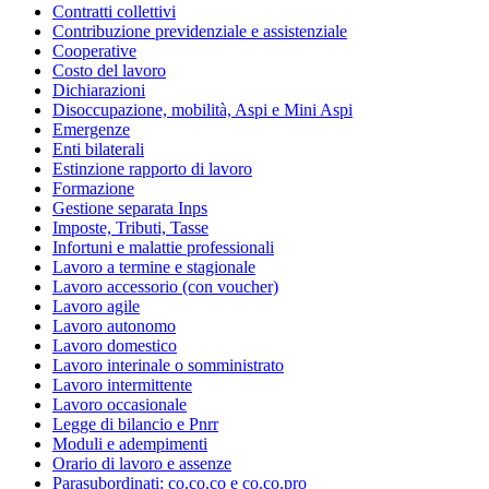
Contratti collettivi
Contribuzione previdenziale e assistenziale
Cooperative
Costo del lavoro
Dichiarazioni
Disoccupazione, mobilità, Aspi e Mini Aspi
Emergenze
Enti bilaterali
Estinzione rapporto di lavoro
Formazione
Gestione separata Inps
Imposte, Tributi, Tasse
Infortuni e malattie professionali
Lavoro a termine e stagionale
Lavoro accessorio (con voucher)
Lavoro agile
Lavoro autonomo
Lavoro domestico
Lavoro interinale o somministrato
Lavoro intermittente
Lavoro occasionale
Legge di bilancio e Pnrr
Moduli e adempimenti
Orario di lavoro e assenze
Parasubordinati: co.co.co e co.co.pro