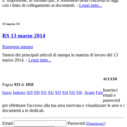
E' disponibile, in formato pdf, il Sommario della Gazzetta di oggi
con i links di collegamento ai documenti. -
Leggi tutto...
13 marzo 14
RS 13 marzo 2014
Rassegna stampa
Sintesi dei principali articoli di stampa in materia di lavoro del 13
marzo 2014. -
Leggi tutto...
ACCEDI
Pagina
933
di
1050
Inserisci
Inizio
Indietro
929
930
931
932
933
934
935
936
Avanti
Fine
email e
password
per effettuare l'accesso alla tua area riservata e visualizzare le aree e i
documenti a te dedicati.
Email
Password
(
Dimenticata?
)