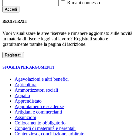
Rimani connesso
REGISTRATI
Vuoi visualizzare le aree riservate e rimanere aggiornato sulle novità
in materia di fisco e leggi sul lavoro? Registrati subito e
gratuitamente tramite la pagina di iscrizione.
SFOGLIA PER ARGOMENTI
Agevolazioni e altri benefici
Agricoltura
Ammortizzatori sociali
Appalto
Apprendistato
Appuntamenti e scadenze
Artigiani e commercianti
Assunzioni
Collocamento obbligatorio
Congedi di maternità e parentali
Contenzioso, conciliazione, arbitrato