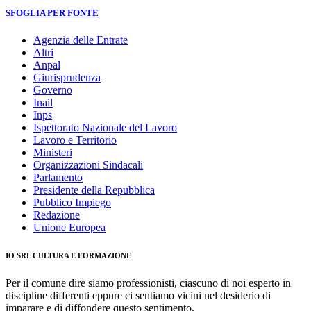
SFOGLIA PER FONTE
Agenzia delle Entrate
Altri
Anpal
Giurisprudenza
Governo
Inail
Inps
Ispettorato Nazionale del Lavoro
Lavoro e Territorio
Ministeri
Organizzazioni Sindacali
Parlamento
Presidente della Repubblica
Pubblico Impiego
Redazione
Unione Europea
IO SRL CULTURA E FORMAZIONE
Per il comune dire siamo professionisti, ciascuno di noi esperto in
discipline differenti eppure ci sentiamo vicini nel desiderio di
imparare e di diffondere questo sentimento.