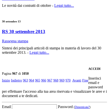
Le novità dai contratti di ottobre -
Leggi tutto...
30 settembre 13
RS 30 settembre 2013
Rassegna stampa
Sintesi dei principali articoli di stampa in materia di lavoro del 30
settembre 2013. -
Leggi tutto...
ACCEDI
Pagina
967
di
1050
Inserisci
Inizio
Indietro
963
964
965
966
967
968
969
970
Avanti
Fine
email e
password
per effettuare l'accesso alla tua area riservata e visualizzare le aree e i
documenti a te dedicati.
Email
Password
(
Dimenticata?
)