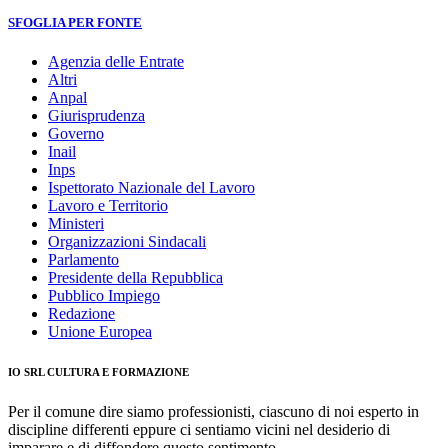
SFOGLIA PER FONTE
Agenzia delle Entrate
Altri
Anpal
Giurisprudenza
Governo
Inail
Inps
Ispettorato Nazionale del Lavoro
Lavoro e Territorio
Ministeri
Organizzazioni Sindacali
Parlamento
Presidente della Repubblica
Pubblico Impiego
Redazione
Unione Europea
IO SRL CULTURA E FORMAZIONE
Per il comune dire siamo professionisti, ciascuno di noi esperto in
discipline differenti eppure ci sentiamo vicini nel desiderio di
imparare e di diffondere questo sentimento.