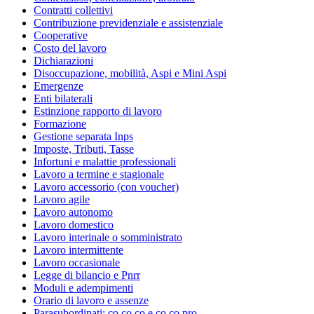
Contratti collettivi
Contribuzione previdenziale e assistenziale
Cooperative
Costo del lavoro
Dichiarazioni
Disoccupazione, mobilità, Aspi e Mini Aspi
Emergenze
Enti bilaterali
Estinzione rapporto di lavoro
Formazione
Gestione separata Inps
Imposte, Tributi, Tasse
Infortuni e malattie professionali
Lavoro a termine e stagionale
Lavoro accessorio (con voucher)
Lavoro agile
Lavoro autonomo
Lavoro domestico
Lavoro interinale o somministrato
Lavoro intermittente
Lavoro occasionale
Legge di bilancio e Pnrr
Moduli e adempimenti
Orario di lavoro e assenze
Parasubordinati: co.co.co e co.co.pro