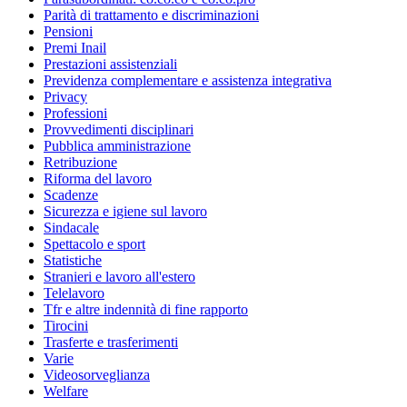
Parità di trattamento e discriminazioni
Pensioni
Premi Inail
Prestazioni assistenziali
Previdenza complementare e assistenza integrativa
Privacy
Professioni
Provvedimenti disciplinari
Pubblica amministrazione
Retribuzione
Riforma del lavoro
Scadenze
Sicurezza e igiene sul lavoro
Sindacale
Spettacolo e sport
Statistiche
Stranieri e lavoro all'estero
Telelavoro
Tfr e altre indennità di fine rapporto
Tirocini
Trasferte e trasferimenti
Varie
Videosorveglianza
Welfare