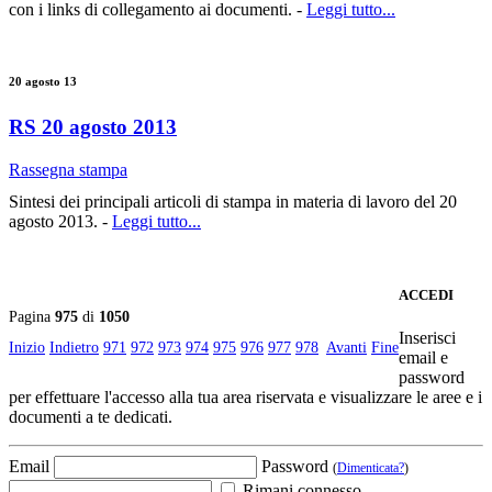
con i links di collegamento ai documenti. -
Leggi tutto...
20 agosto 13
RS 20 agosto 2013
Rassegna stampa
Sintesi dei principali articoli di stampa in materia di lavoro del 20
agosto 2013. -
Leggi tutto...
ACCEDI
Pagina
975
di
1050
Inserisci
Inizio
Indietro
971
972
973
974
975
976
977
978
Avanti
Fine
email e
password
per effettuare l'accesso alla tua area riservata e visualizzare le aree e i
documenti a te dedicati.
Email
Password
(
Dimenticata?
)
Rimani connesso