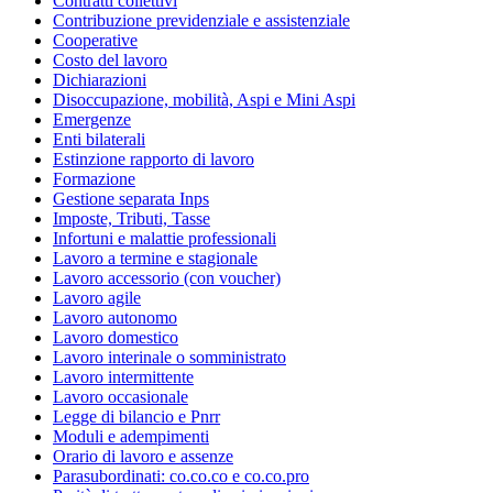
Contratti collettivi
Contribuzione previdenziale e assistenziale
Cooperative
Costo del lavoro
Dichiarazioni
Disoccupazione, mobilità, Aspi e Mini Aspi
Emergenze
Enti bilaterali
Estinzione rapporto di lavoro
Formazione
Gestione separata Inps
Imposte, Tributi, Tasse
Infortuni e malattie professionali
Lavoro a termine e stagionale
Lavoro accessorio (con voucher)
Lavoro agile
Lavoro autonomo
Lavoro domestico
Lavoro interinale o somministrato
Lavoro intermittente
Lavoro occasionale
Legge di bilancio e Pnrr
Moduli e adempimenti
Orario di lavoro e assenze
Parasubordinati: co.co.co e co.co.pro