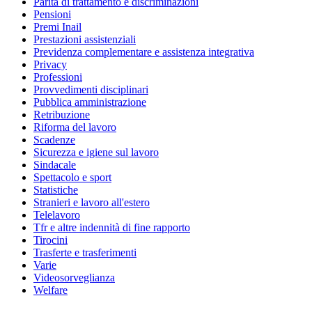
Parità di trattamento e discriminazioni
Pensioni
Premi Inail
Prestazioni assistenziali
Previdenza complementare e assistenza integrativa
Privacy
Professioni
Provvedimenti disciplinari
Pubblica amministrazione
Retribuzione
Riforma del lavoro
Scadenze
Sicurezza e igiene sul lavoro
Sindacale
Spettacolo e sport
Statistiche
Stranieri e lavoro all'estero
Telelavoro
Tfr e altre indennità di fine rapporto
Tirocini
Trasferte e trasferimenti
Varie
Videosorveglianza
Welfare