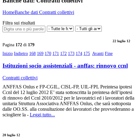
Banche dati:
Contratti collettivi
Home
Banche dati
Contratti collettivi
Filtra sui risultati
22 luglio 12
Pagina
172
di
179
Inizio
Indietro
168
169
170
171
172
173
174
175
Avanti
Fine
Istituzioni socio assistenziali - anffas: rinnovo ccnl
Contratti collettivi
ANFFAS Onlus e FP-CGIL, CISL-FP, UIL-FPL Preintesa ipotesi
Ccnl del 12 luglio 2012 E’ stata sottoscritta la preintesa dell’ipotesi
di rinnovo del Ccnl 2010/2012 per le lavoratrici ed i lavoratori della
unitaria Struttura Associativa ANFFAS Onlus, che sarà sottoposta
dalle OO.SS. alla consultazione dei lavoratori che provvederanno a
sciogliere la -
Leggi tutto...
20 luglio 12