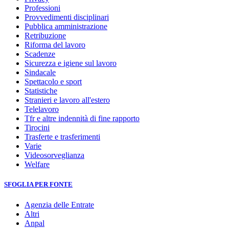
Professioni
Provvedimenti disciplinari
Pubblica amministrazione
Retribuzione
Riforma del lavoro
Scadenze
Sicurezza e igiene sul lavoro
Sindacale
Spettacolo e sport
Statistiche
Stranieri e lavoro all'estero
Telelavoro
Tfr e altre indennità di fine rapporto
Tirocini
Trasferte e trasferimenti
Varie
Videosorveglianza
Welfare
SFOGLIA PER FONTE
Agenzia delle Entrate
Altri
Anpal