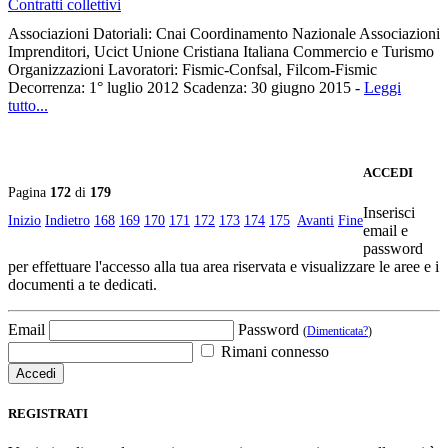
Contratti collettivi
Associazioni Datoriali: Cnai Coordinamento Nazionale Associazioni
Imprenditori, Ucict Unione Cristiana Italiana Commercio e Turismo
Organizzazioni Lavoratori: Fismic-Confsal, Filcom-Fismic
Decorrenza: 1° luglio 2012 Scadenza: 30 giugno 2015 -
Leggi
tutto...
ACCEDI
Pagina
172
di
179
Inserisci
Inizio
Indietro
168
169
170
171
172
173
174
175
Avanti
Fine
email e
password
per effettuare l'accesso alla tua area riservata e visualizzare le aree e i
documenti a te dedicati.
Email
Password
(
Dimenticata?
)
Rimani connesso
REGISTRATI