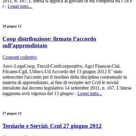
2011, n. 167. L’intesa si applica ai giovani di età compresa tra i 18 e
i -
Leggi tutto...
28 giugno 12
Coop distribuzione: firmato l’accordo
sull’apprendistato
Contratti collettivi
Ancc-LegaCoop, Fnccd-Confcooperative, Agci Fisascat-Cisl,
Filcams-Cgil, Uiltucs-Uil Accordo del 13 giugno 2012 E’ stato
sottoscritto l'accordo per il riordino della disciplina contrattuale in
materia di apprendistato, al fine di recepire nel Ccnl le novità
introdotte dal decreto legislativo 14 settembre 2011, n. 167. L'intesa
raggiunta avrà vigenza dal 13 giugno -
Leggi tutto...
27 giugno 12
Terziario e Servizi: Ccnl 27 giugno 2012