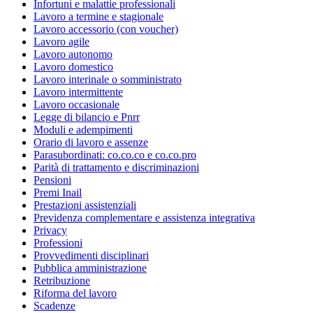
Infortuni e malattie professionali
Lavoro a termine e stagionale
Lavoro accessorio (con voucher)
Lavoro agile
Lavoro autonomo
Lavoro domestico
Lavoro interinale o somministrato
Lavoro intermittente
Lavoro occasionale
Legge di bilancio e Pnrr
Moduli e adempimenti
Orario di lavoro e assenze
Parasubordinati: co.co.co e co.co.pro
Parità di trattamento e discriminazioni
Pensioni
Premi Inail
Prestazioni assistenziali
Previdenza complementare e assistenza integrativa
Privacy
Professioni
Provvedimenti disciplinari
Pubblica amministrazione
Retribuzione
Riforma del lavoro
Scadenze