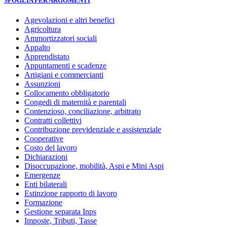
SFOGLIA PER ARGOMENTI
Agevolazioni e altri benefici
Agricoltura
Ammortizzatori sociali
Appalto
Apprendistato
Appuntamenti e scadenze
Artigiani e commercianti
Assunzioni
Collocamento obbligatorio
Congedi di maternità e parentali
Contenzioso, conciliazione, arbitrato
Contratti collettivi
Contribuzione previdenziale e assistenziale
Cooperative
Costo del lavoro
Dichiarazioni
Disoccupazione, mobilità, Aspi e Mini Aspi
Emergenze
Enti bilaterali
Estinzione rapporto di lavoro
Formazione
Gestione separata Inps
Imposte, Tributi, Tasse