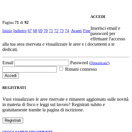
ACCEDI
Pagina
71
di
92
Inserisci email e
Inizio
Indietro
67
68
69
70
71
72
73
74
Avanti
Fine
password per
effettuare l'accesso
alla tua area riservata e visualizzare le aree e i documenti a te
dedicati.
Email
Password
(
Dimenticata?
)
Rimani connesso
REGISTRATI
Vuoi visualizzare le aree riservate e rimanere aggiornato sulle novità
in materia di fisco e leggi sul lavoro? Registrati subito e
gratuitamente tramite la pagina di iscrizione.