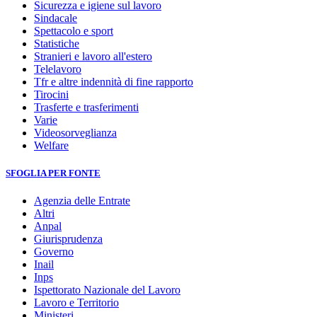
Sicurezza e igiene sul lavoro
Sindacale
Spettacolo e sport
Statistiche
Stranieri e lavoro all'estero
Telelavoro
Tfr e altre indennità di fine rapporto
Tirocini
Trasferte e trasferimenti
Varie
Videosorveglianza
Welfare
SFOGLIA PER FONTE
Agenzia delle Entrate
Altri
Anpal
Giurisprudenza
Governo
Inail
Inps
Ispettorato Nazionale del Lavoro
Lavoro e Territorio
Ministeri