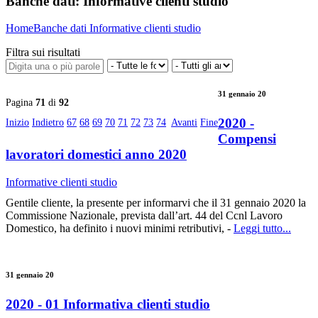
Banche dati:
Informative clienti studio
Home
Banche dati
Informative clienti studio
Filtra sui risultati
31 gennaio 20
Pagina
71
di
92
2020 -
Inizio
Indietro
67
68
69
70
71
72
73
74
Avanti
Fine
Compensi
lavoratori domestici anno 2020
Informative clienti studio
Gentile cliente, la presente per informarvi che il 31 gennaio 2020 la
Commissione Nazionale, prevista dall’art. 44 del Ccnl Lavoro
Domestico, ha definito i nuovi minimi retributivi, -
Leggi tutto...
31 gennaio 20
2020 - 01 Informativa clienti studio