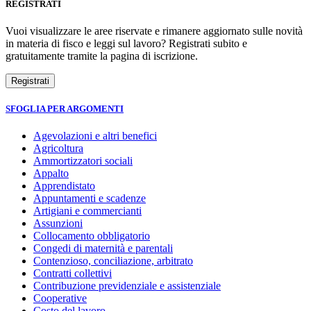
REGISTRATI
Vuoi visualizzare le aree riservate e rimanere aggiornato sulle novità
in materia di fisco e leggi sul lavoro? Registrati subito e
gratuitamente tramite la pagina di iscrizione.
SFOGLIA PER ARGOMENTI
Agevolazioni e altri benefici
Agricoltura
Ammortizzatori sociali
Appalto
Apprendistato
Appuntamenti e scadenze
Artigiani e commercianti
Assunzioni
Collocamento obbligatorio
Congedi di maternità e parentali
Contenzioso, conciliazione, arbitrato
Contratti collettivi
Contribuzione previdenziale e assistenziale
Cooperative
Costo del lavoro