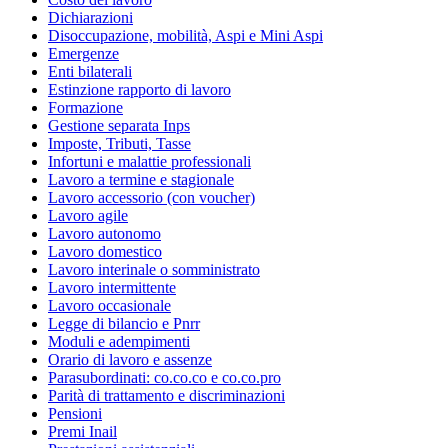
Dichiarazioni
Disoccupazione, mobilità, Aspi e Mini Aspi
Emergenze
Enti bilaterali
Estinzione rapporto di lavoro
Formazione
Gestione separata Inps
Imposte, Tributi, Tasse
Infortuni e malattie professionali
Lavoro a termine e stagionale
Lavoro accessorio (con voucher)
Lavoro agile
Lavoro autonomo
Lavoro domestico
Lavoro interinale o somministrato
Lavoro intermittente
Lavoro occasionale
Legge di bilancio e Pnrr
Moduli e adempimenti
Orario di lavoro e assenze
Parasubordinati: co.co.co e co.co.pro
Parità di trattamento e discriminazioni
Pensioni
Premi Inail