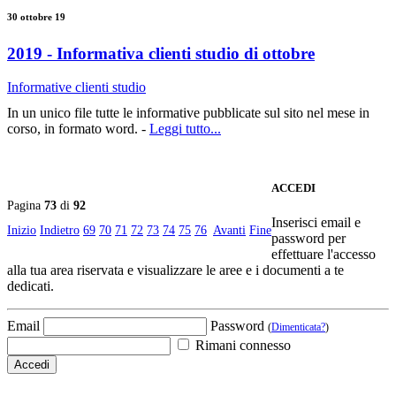
30 ottobre 19
2019 - Informativa clienti studio di ottobre
Informative clienti studio
In un unico file tutte le informative pubblicate sul sito nel mese in
corso, in formato word. -
Leggi tutto...
ACCEDI
Pagina
73
di
92
Inserisci email e
Inizio
Indietro
69
70
71
72
73
74
75
76
Avanti
Fine
password per
effettuare l'accesso
alla tua area riservata e visualizzare le aree e i documenti a te
dedicati.
Email
Password
(
Dimenticata?
)
Rimani connesso