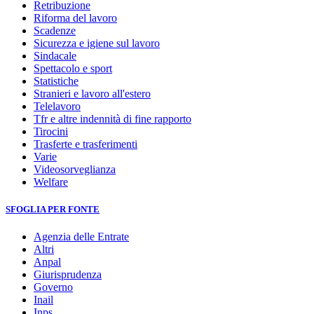
Retribuzione
Riforma del lavoro
Scadenze
Sicurezza e igiene sul lavoro
Sindacale
Spettacolo e sport
Statistiche
Stranieri e lavoro all'estero
Telelavoro
Tfr e altre indennità di fine rapporto
Tirocini
Trasferte e trasferimenti
Varie
Videosorveglianza
Welfare
SFOGLIA PER FONTE
Agenzia delle Entrate
Altri
Anpal
Giurisprudenza
Governo
Inail
Inps