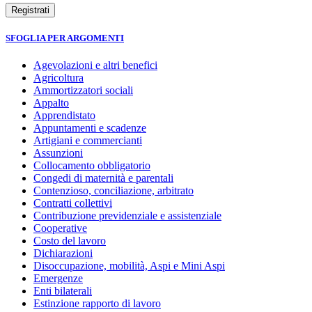
SFOGLIA PER ARGOMENTI
Agevolazioni e altri benefici
Agricoltura
Ammortizzatori sociali
Appalto
Apprendistato
Appuntamenti e scadenze
Artigiani e commercianti
Assunzioni
Collocamento obbligatorio
Congedi di maternità e parentali
Contenzioso, conciliazione, arbitrato
Contratti collettivi
Contribuzione previdenziale e assistenziale
Cooperative
Costo del lavoro
Dichiarazioni
Disoccupazione, mobilità, Aspi e Mini Aspi
Emergenze
Enti bilaterali
Estinzione rapporto di lavoro