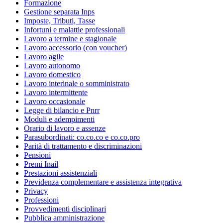
Formazione
Gestione separata Inps
Imposte, Tributi, Tasse
Infortuni e malattie professionali
Lavoro a termine e stagionale
Lavoro accessorio (con voucher)
Lavoro agile
Lavoro autonomo
Lavoro domestico
Lavoro interinale o somministrato
Lavoro intermittente
Lavoro occasionale
Legge di bilancio e Pnrr
Moduli e adempimenti
Orario di lavoro e assenze
Parasubordinati: co.co.co e co.co.pro
Parità di trattamento e discriminazioni
Pensioni
Premi Inail
Prestazioni assistenziali
Previdenza complementare e assistenza integrativa
Privacy
Professioni
Provvedimenti disciplinari
Pubblica amministrazione