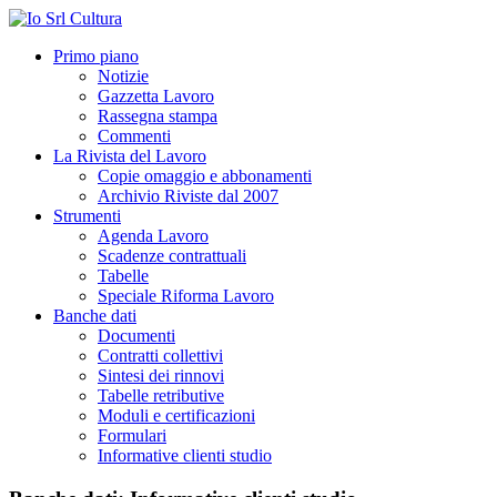
Primo piano
Notizie
Gazzetta Lavoro
Rassegna stampa
Commenti
La Rivista del Lavoro
Copie omaggio e abbonamenti
Archivio Riviste dal 2007
Strumenti
Agenda Lavoro
Scadenze contrattuali
Tabelle
Speciale Riforma Lavoro
Banche dati
Documenti
Contratti collettivi
Sintesi dei rinnovi
Tabelle retributive
Moduli e certificazioni
Formulari
Informative clienti studio