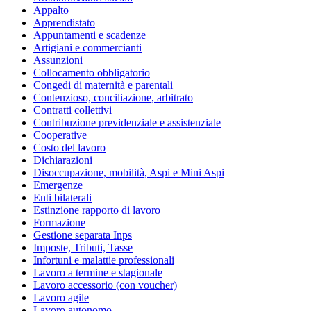
Appalto
Apprendistato
Appuntamenti e scadenze
Artigiani e commercianti
Assunzioni
Collocamento obbligatorio
Congedi di maternità e parentali
Contenzioso, conciliazione, arbitrato
Contratti collettivi
Contribuzione previdenziale e assistenziale
Cooperative
Costo del lavoro
Dichiarazioni
Disoccupazione, mobilità, Aspi e Mini Aspi
Emergenze
Enti bilaterali
Estinzione rapporto di lavoro
Formazione
Gestione separata Inps
Imposte, Tributi, Tasse
Infortuni e malattie professionali
Lavoro a termine e stagionale
Lavoro accessorio (con voucher)
Lavoro agile
Lavoro autonomo