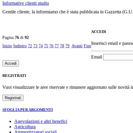
Informative clienti studio
Gentile cliente, la informiamo che è stata pubblicata in Gazzetta (G.
ACCEDI
Pagina
76
di
92
Inserisci email e passw
Inizio
Indietro
72
73
74
75
76
77
78
79
Avanti
Fine
Email
REGISTRATI
Vuoi visualizzare le aree riservate e rimanere aggiornato sulle novità in
SFOGLIA PER ARGOMENTI
Agevolazioni e altri benefici
Agricoltura
Ammortizzatori sociali