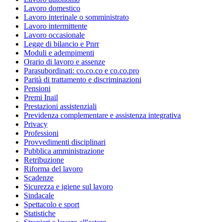
Lavoro domestico
Lavoro interinale o somministrato
Lavoro intermittente
Lavoro occasionale
Legge di bilancio e Pnrr
Moduli e adempimenti
Orario di lavoro e assenze
Parasubordinati: co.co.co e co.co.pro
Parità di trattamento e discriminazioni
Pensioni
Premi Inail
Prestazioni assistenziali
Previdenza complementare e assistenza integrativa
Privacy
Professioni
Provvedimenti disciplinari
Pubblica amministrazione
Retribuzione
Riforma del lavoro
Scadenze
Sicurezza e igiene sul lavoro
Sindacale
Spettacolo e sport
Statistiche