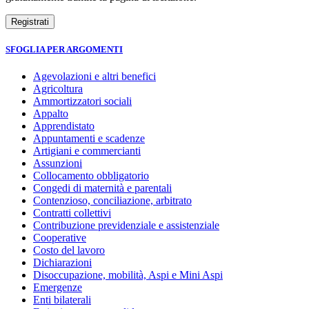
SFOGLIA PER ARGOMENTI
Agevolazioni e altri benefici
Agricoltura
Ammortizzatori sociali
Appalto
Apprendistato
Appuntamenti e scadenze
Artigiani e commercianti
Assunzioni
Collocamento obbligatorio
Congedi di maternità e parentali
Contenzioso, conciliazione, arbitrato
Contratti collettivi
Contribuzione previdenziale e assistenziale
Cooperative
Costo del lavoro
Dichiarazioni
Disoccupazione, mobilità, Aspi e Mini Aspi
Emergenze
Enti bilaterali