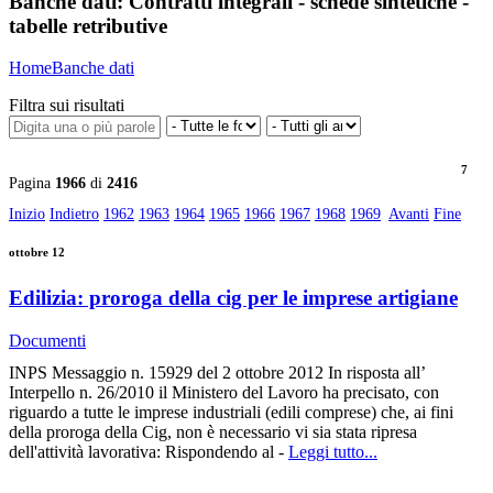
Banche dati:
Contratti integrali - schede sintetiche -
tabelle retributive
Home
Banche dati
Filtra sui risultati
7
Pagina
1966
di
2416
Inizio
Indietro
1962
1963
1964
1965
1966
1967
1968
1969
Avanti
Fine
ottobre 12
Edilizia: proroga della cig per le imprese artigiane
Documenti
INPS Messaggio n. 15929 del 2 ottobre 2012 In risposta all’
Interpello n. 26/2010 il Ministero del Lavoro ha precisato, con
riguardo a tutte le imprese industriali (edili comprese) che, ai fini
della proroga della Cig, non è necessario vi sia stata ripresa
dell'attività lavorativa: Rispondendo al -
Leggi tutto...