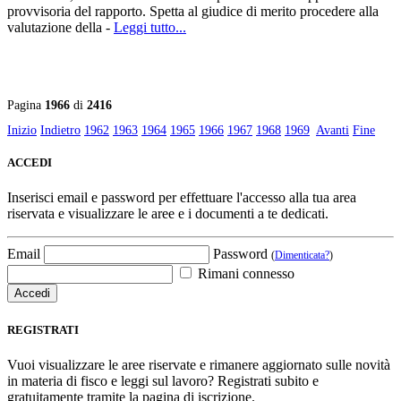
provvisoria del rapporto. Spetta al giudice di merito procedere alla
valutazione della -
Leggi tutto...
Pagina
1966
di
2416
Inizio
Indietro
1962
1963
1964
1965
1966
1967
1968
1969
Avanti
Fine
ACCEDI
Inserisci email e password per effettuare l'accesso alla tua area
riservata e visualizzare le aree e i documenti a te dedicati.
Email
Password
(
Dimenticata?
)
Rimani connesso
REGISTRATI
Vuoi visualizzare le aree riservate e rimanere aggiornato sulle novità
in materia di fisco e leggi sul lavoro? Registrati subito e
gratuitamente tramite la pagina di iscrizione.