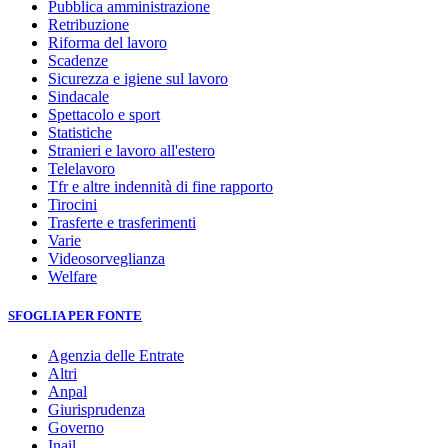
Pubblica amministrazione
Retribuzione
Riforma del lavoro
Scadenze
Sicurezza e igiene sul lavoro
Sindacale
Spettacolo e sport
Statistiche
Stranieri e lavoro all'estero
Telelavoro
Tfr e altre indennità di fine rapporto
Tirocini
Trasferte e trasferimenti
Varie
Videosorveglianza
Welfare
SFOGLIA PER FONTE
Agenzia delle Entrate
Altri
Anpal
Giurisprudenza
Governo
Inail