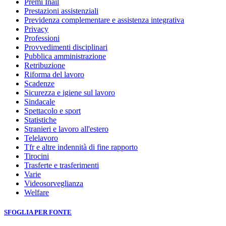
Premi Inail
Prestazioni assistenziali
Previdenza complementare e assistenza integrativa
Privacy
Professioni
Provvedimenti disciplinari
Pubblica amministrazione
Retribuzione
Riforma del lavoro
Scadenze
Sicurezza e igiene sul lavoro
Sindacale
Spettacolo e sport
Statistiche
Stranieri e lavoro all'estero
Telelavoro
Tfr e altre indennità di fine rapporto
Tirocini
Trasferte e trasferimenti
Varie
Videosorveglianza
Welfare
SFOGLIA PER FONTE