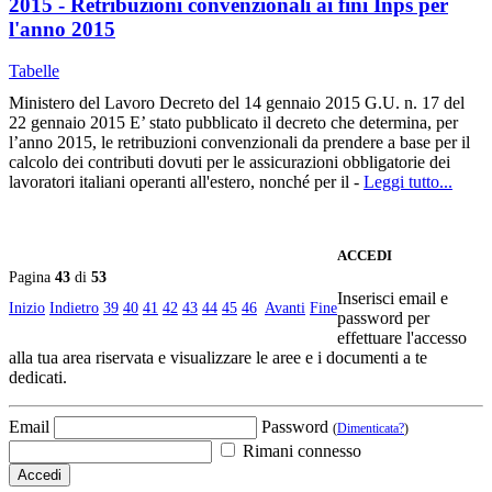
2015 - Retribuzioni convenzionali ai fini Inps per
l'anno 2015
Tabelle
Ministero del Lavoro Decreto del 14 gennaio 2015 G.U. n. 17 del
22 gennaio 2015 E’ stato pubblicato il decreto che determina, per
l’anno 2015, le retribuzioni convenzionali da prendere a base per il
calcolo dei contributi dovuti per le assicurazioni obbligatorie dei
lavoratori italiani operanti all'estero, nonché per il -
Leggi tutto...
ACCEDI
Pagina
43
di
53
Inserisci email e
Inizio
Indietro
39
40
41
42
43
44
45
46
Avanti
Fine
password per
effettuare l'accesso
alla tua area riservata e visualizzare le aree e i documenti a te
dedicati.
Email
Password
(
Dimenticata?
)
Rimani connesso