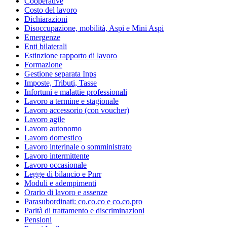
Cooperative
Costo del lavoro
Dichiarazioni
Disoccupazione, mobilità, Aspi e Mini Aspi
Emergenze
Enti bilaterali
Estinzione rapporto di lavoro
Formazione
Gestione separata Inps
Imposte, Tributi, Tasse
Infortuni e malattie professionali
Lavoro a termine e stagionale
Lavoro accessorio (con voucher)
Lavoro agile
Lavoro autonomo
Lavoro domestico
Lavoro interinale o somministrato
Lavoro intermittente
Lavoro occasionale
Legge di bilancio e Pnrr
Moduli e adempimenti
Orario di lavoro e assenze
Parasubordinati: co.co.co e co.co.pro
Parità di trattamento e discriminazioni
Pensioni