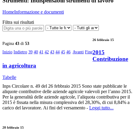
Strumenti:
Indispensabili strumenti di lavoro
Home
Informazione e documenti
Filtra sui risultati
26 febbraio 15
Pagina
43
di
53
2015
Inizio
Indietro
39
40
41
42
43
44
45
46
Avanti
Fine
Contribuzione
in agricoltura
Tabelle
Inps Circolare n. 49 del 26 febbraio 2015 Sono state pubblicate le
aliquote contributive delle aziende agricole valevoli per l’anno 2015.
Per la generalità delle aziende agricole, l’aliquota contributiva per il
2015 è fissata nella misura complessiva del 28,30%, di cui 8,84% a
carico del lavoratore. Ai fini del versamento -
Leggi tutto...
20 febbraio 15