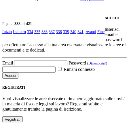
ACCEDI
Pagina
338
di
421
Inserisci
Inizio
Indietro
334
335
336
337
338
339
340
341
Avanti
Fine
email e
password
per effettuare l'accesso alla tua area riservata e visualizzare le aree e i
documenti a te dedicati.
Email
Password
(
Dimenticata?
)
Rimani connesso
REGISTRATI
Vuoi visualizzare le aree riservate e rimanere aggiornato sulle novità
in materia di fisco e leggi sul lavoro? Registrati subito e
gratuitamente tramite la pagina di iscrizione.