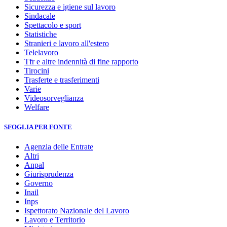
Sicurezza e igiene sul lavoro
Sindacale
Spettacolo e sport
Statistiche
Stranieri e lavoro all'estero
Telelavoro
Tfr e altre indennità di fine rapporto
Tirocini
Trasferte e trasferimenti
Varie
Videosorveglianza
Welfare
SFOGLIA PER FONTE
Agenzia delle Entrate
Altri
Anpal
Giurisprudenza
Governo
Inail
Inps
Ispettorato Nazionale del Lavoro
Lavoro e Territorio