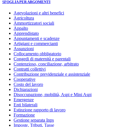
SFOGLIA PER ARGOMENTI
Agevolazioni e altri benefici
Agricoltura
Ammortizzatori sociali
Appalto
Apprendistato
Appuntamenti e scadenze
Artigiani e commercianti
Assunzioni
Collocamento obbligatorio
Congedi di maternità e parentali
Contenzioso, conciliazione, arbitrato
Contratti collettivi
Contribuzione previdenziale e assistenziale
Cooperative
Costo del lavoro
Dichiarazioni
Disoccupazione, mobilità, Aspi e Mini Aspi
Emergenze
Enti bilaterali
Estinzione rapporto di lavoro
Formazione
Gestione separata Inps
Imposte, Tributi, Tasse