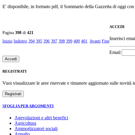
E' disponibile, in formato pdf, il Sommario della Gazzetta di oggi con
ACCEDI
Pagina
398
di
421
Inserisci emai
Inizio
Indietro
394
395
396
397
398
399
400
401
Avanti
Fine
Email
REGISTRATI
Vuoi visualizzare le aree riservate e rimanere aggiornato sulle novità in
SFOGLIA PER ARGOMENTI
Agevolazioni e altri benefici
Agricoltura
Ammortizzatori sociali
Appalto