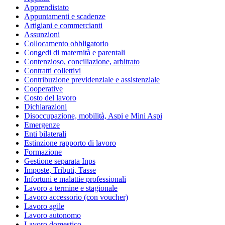
Apprendistato
Appuntamenti e scadenze
Artigiani e commercianti
Assunzioni
Collocamento obbligatorio
Congedi di maternità e parentali
Contenzioso, conciliazione, arbitrato
Contratti collettivi
Contribuzione previdenziale e assistenziale
Cooperative
Costo del lavoro
Dichiarazioni
Disoccupazione, mobilità, Aspi e Mini Aspi
Emergenze
Enti bilaterali
Estinzione rapporto di lavoro
Formazione
Gestione separata Inps
Imposte, Tributi, Tasse
Infortuni e malattie professionali
Lavoro a termine e stagionale
Lavoro accessorio (con voucher)
Lavoro agile
Lavoro autonomo
Lavoro domestico