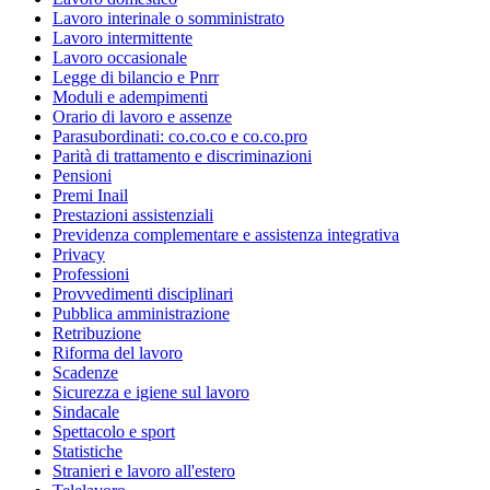
Lavoro interinale o somministrato
Lavoro intermittente
Lavoro occasionale
Legge di bilancio e Pnrr
Moduli e adempimenti
Orario di lavoro e assenze
Parasubordinati: co.co.co e co.co.pro
Parità di trattamento e discriminazioni
Pensioni
Premi Inail
Prestazioni assistenziali
Previdenza complementare e assistenza integrativa
Privacy
Professioni
Provvedimenti disciplinari
Pubblica amministrazione
Retribuzione
Riforma del lavoro
Scadenze
Sicurezza e igiene sul lavoro
Sindacale
Spettacolo e sport
Statistiche
Stranieri e lavoro all'estero