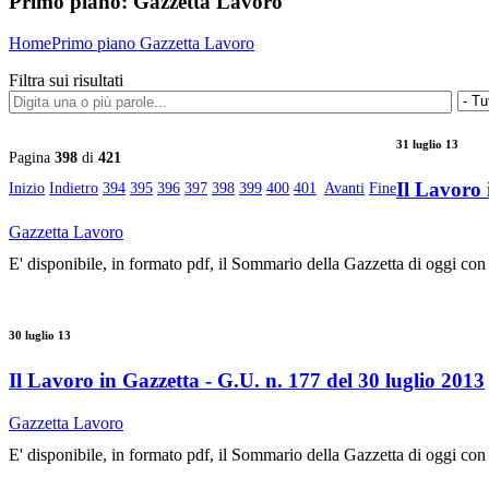
Primo piano:
Gazzetta Lavoro
Home
Primo piano
Gazzetta Lavoro
Filtra sui risultati
31 luglio 13
Pagina
398
di
421
Il Lavoro 
Inizio
Indietro
394
395
396
397
398
399
400
401
Avanti
Fine
Gazzetta Lavoro
E' disponibile, in formato pdf, il Sommario della Gazzetta di oggi con
30 luglio 13
Il Lavoro in Gazzetta - G.U. n. 177 del 30 luglio 2013
Gazzetta Lavoro
E' disponibile, in formato pdf, il Sommario della Gazzetta di oggi con