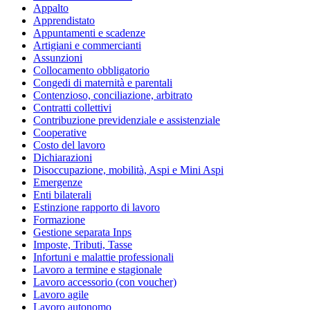
Appalto
Apprendistato
Appuntamenti e scadenze
Artigiani e commercianti
Assunzioni
Collocamento obbligatorio
Congedi di maternità e parentali
Contenzioso, conciliazione, arbitrato
Contratti collettivi
Contribuzione previdenziale e assistenziale
Cooperative
Costo del lavoro
Dichiarazioni
Disoccupazione, mobilità, Aspi e Mini Aspi
Emergenze
Enti bilaterali
Estinzione rapporto di lavoro
Formazione
Gestione separata Inps
Imposte, Tributi, Tasse
Infortuni e malattie professionali
Lavoro a termine e stagionale
Lavoro accessorio (con voucher)
Lavoro agile
Lavoro autonomo