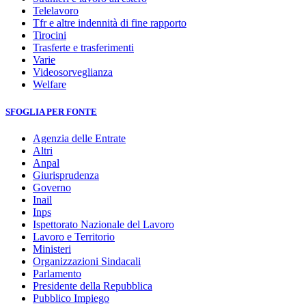
Telelavoro
Tfr e altre indennità di fine rapporto
Tirocini
Trasferte e trasferimenti
Varie
Videosorveglianza
Welfare
SFOGLIA PER FONTE
Agenzia delle Entrate
Altri
Anpal
Giurisprudenza
Governo
Inail
Inps
Ispettorato Nazionale del Lavoro
Lavoro e Territorio
Ministeri
Organizzazioni Sindacali
Parlamento
Presidente della Repubblica
Pubblico Impiego