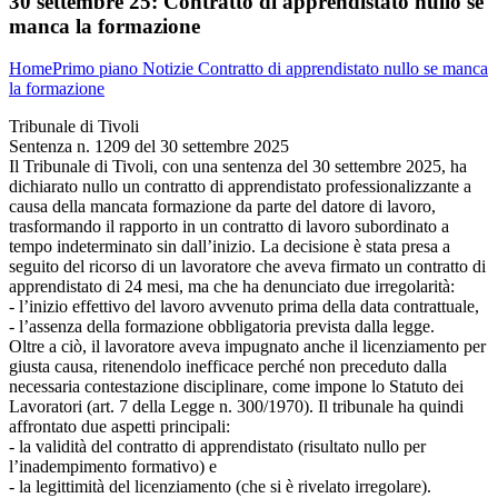
30 settembre 25:
Contratto di apprendistato nullo se
manca la formazione
Home
Primo piano
Notizie
Contratto di apprendistato nullo se manca
la formazione
Tribunale di Tivoli
Sentenza n. 1209 del 30 settembre 2025
Il Tribunale di Tivoli, con una sentenza del 30 settembre 2025, ha
dichiarato nullo un contratto di apprendistato professionalizzante a
causa della mancata formazione da parte del datore di lavoro,
trasformando il rapporto in un contratto di lavoro subordinato a
tempo indeterminato sin dall’inizio. La decisione è stata presa a
seguito del ricorso di un lavoratore che aveva firmato un contratto di
apprendistato di 24 mesi, ma che ha denunciato due irregolarità:
- l’inizio effettivo del lavoro avvenuto prima della data contrattuale,
- l’assenza della formazione obbligatoria prevista dalla legge.
Oltre a ciò, il lavoratore aveva impugnato anche il licenziamento per
giusta causa, ritenendolo inefficace perché non preceduto dalla
necessaria contestazione disciplinare, come impone lo Statuto dei
Lavoratori (art. 7 della Legge n. 300/1970). Il tribunale ha quindi
affrontato due aspetti principali:
- la validità del contratto di apprendistato (risultato nullo per
l’inadempimento formativo) e
- la legittimità del licenziamento (che si è rivelato irregolare).