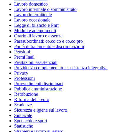
Lavoro domestico
Lavoro interinale o somministrato
Lavoro intermittente
Lavoro occasionale
Legge di bilancio e Pnrr
Moduli e adempimenti
Orario di lavoro e assenze
Parasubordinati: co.co.co e co.co.pro
Parità di trattamento e discriminazioni
Pensioni
Premi Inail
Prestazioni assistenziali
Previdenza complementare e assistenza integrativa
Privacy
Professioni
Provvedimenti disciplinari
Pubblica amministrazione
Retribuzione
Riforma del lavoro
Scadenze
Sicurezza e igiene sul lavoro
Sindacale
Spettacolo e sport
Statistiche
Stranieri e lavoro all'estero