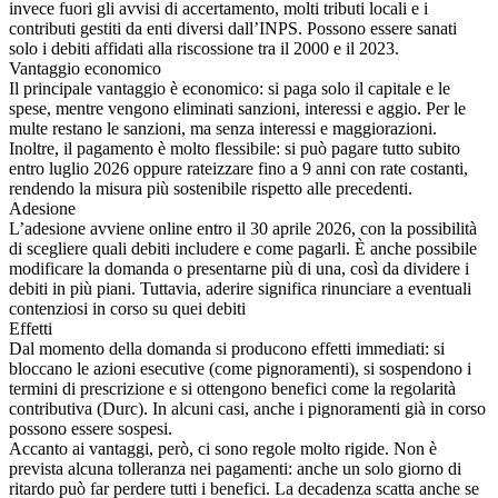
invece fuori gli avvisi di accertamento, molti tributi locali e i
contributi gestiti da enti diversi dall’INPS. Possono essere sanati
solo i debiti affidati alla riscossione tra il 2000 e il 2023.
Vantaggio economico
Il principale vantaggio è economico: si paga solo il capitale e le
spese, mentre vengono eliminati sanzioni, interessi e aggio. Per le
multe restano le sanzioni, ma senza interessi e maggiorazioni.
Inoltre, il pagamento è molto flessibile: si può pagare tutto subito
entro luglio 2026 oppure rateizzare fino a 9 anni con rate costanti,
rendendo la misura più sostenibile rispetto alle precedenti.
Adesione
L’adesione avviene online entro il 30 aprile 2026, con la possibilità
di scegliere quali debiti includere e come pagarli. È anche possibile
modificare la domanda o presentarne più di una, così da dividere i
debiti in più piani. Tuttavia, aderire significa rinunciare a eventuali
contenziosi in corso su quei debiti
Effetti
Dal momento della domanda si producono effetti immediati: si
bloccano le azioni esecutive (come pignoramenti), si sospendono i
termini di prescrizione e si ottengono benefici come la regolarità
contributiva (Durc). In alcuni casi, anche i pignoramenti già in corso
possono essere sospesi.
Accanto ai vantaggi, però, ci sono regole molto rigide. Non è
prevista alcuna tolleranza nei pagamenti: anche un solo giorno di
ritardo può far perdere tutti i benefici. La decadenza scatta anche se