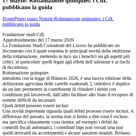
17 marzo:
Rottamazione quinquies: i CdL
pubblicano la guida
Home
Primo piano
Notizie
Rottamazione quinquies: i CdL
pubblicano la guida
Fondazione studi CdL
Approfondimento del 17 marzo 2026
La Fondazione Studi Consulenti del Lavoro ha pubblicato un
documento con il quale esamina le principali novità della riedizione
della rottamazione, mettendo in luce sia i benefici sia gli aspetti più
critici, in particolare quelli legati agli effetti dell’adesione e ai rischi
di decadenza.
Rottamazione quinquies
introdotta con la legge di Bilancio 2026, è una nuova edizione della
definizione agevolata delle cartelle esattoriali. L’obiettivo è duplice:
da un lato permettere ai contribuenti di chiudere i debiti con
condizioni più favorevoli, dall’altro facilitare allo Stato il recupero di
somme difficili da incassare.
Quali debiti possono essere inclusi
Una novità importante riguarda quali debiti possono essere inclusi. A
differenza del passato, la norma non si limita a dire cosa è escluso,
ma specifica chiaramente cosa rientra: ad esempio i debiti da
controlli fiscali automatici, i contributi Inps non versati (ma non
quelli derivanti da accertamenti) e alcune sanzioni stradali. Restano