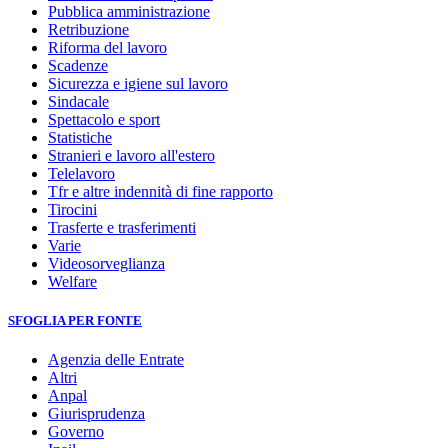
Pubblica amministrazione
Retribuzione
Riforma del lavoro
Scadenze
Sicurezza e igiene sul lavoro
Sindacale
Spettacolo e sport
Statistiche
Stranieri e lavoro all'estero
Telelavoro
Tfr e altre indennità di fine rapporto
Tirocini
Trasferte e trasferimenti
Varie
Videosorveglianza
Welfare
SFOGLIA PER FONTE
Agenzia delle Entrate
Altri
Anpal
Giurisprudenza
Governo