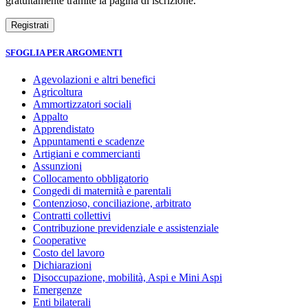
gratuitamente tramite la pagina di iscrizione.
SFOGLIA PER ARGOMENTI
Agevolazioni e altri benefici
Agricoltura
Ammortizzatori sociali
Appalto
Apprendistato
Appuntamenti e scadenze
Artigiani e commercianti
Assunzioni
Collocamento obbligatorio
Congedi di maternità e parentali
Contenzioso, conciliazione, arbitrato
Contratti collettivi
Contribuzione previdenziale e assistenziale
Cooperative
Costo del lavoro
Dichiarazioni
Disoccupazione, mobilità, Aspi e Mini Aspi
Emergenze
Enti bilaterali