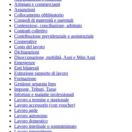
Artigiani e commercianti
Assunzioni
Collocamento obbligatorio
Congedi di maternità e parentali
Contenzioso, conciliazione, arbitrato
Contratti collettivi
Contribuzione previdenziale e assistenziale
Cooperative
Costo del lavoro
Dichiarazioni
Disoccupazione, mobilità, Aspi e Mini Aspi
Emergenze
Enti bilaterali
Estinzione rapporto di lavoro
Formazione
Gestione separata Inps
Imposte, Tributi, Tasse
Infortuni e malattie professionali
Lavoro a termine e stagionale
Lavoro accessorio (con voucher)
Lavoro agile
Lavoro autonomo
Lavoro domestico
Lavoro interinale o somministrato
Lavoro intermittente