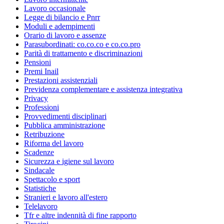
Lavoro occasionale
Legge di bilancio e Pnrr
Moduli e adempimenti
Orario di lavoro e assenze
Parasubordinati: co.co.co e co.co.pro
Parità di trattamento e discriminazioni
Pensioni
Premi Inail
Prestazioni assistenziali
Previdenza complementare e assistenza integrativa
Privacy
Professioni
Provvedimenti disciplinari
Pubblica amministrazione
Retribuzione
Riforma del lavoro
Scadenze
Sicurezza e igiene sul lavoro
Sindacale
Spettacolo e sport
Statistiche
Stranieri e lavoro all'estero
Telelavoro
Tfr e altre indennità di fine rapporto