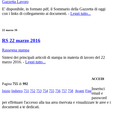
Gazzetta Lavoro
E' disponibile, in formato pdf, il Sommario della Gazzetta di oggi
con i links di collegamento ai documenti. -
Leggi tutto...
22 marzo 16
RS 22 marzo 2016
Rassegna stampa
Sintesi dei principali articoli di stampa in materia di lavoro del 22
marzo 2016. -
Leggi tutto...
ACCEDI
Pagina
755
di
992
Inserisci
Inizio
Indietro
751
752
753
754
755
756
757
758
Avanti
Fine
email e
password
per effettuare l'accesso alla tua area riservata e visualizzare le aree e i
documenti a te dedicati.