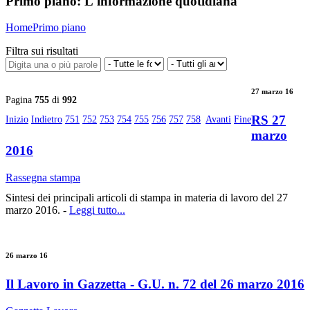
Primo piano:
L'informazione quotidiana
Home
Primo piano
Filtra sui risultati
27 marzo 16
Pagina
755
di
992
RS 27
Inizio
Indietro
751
752
753
754
755
756
757
758
Avanti
Fine
marzo
2016
Rassegna stampa
Sintesi dei principali articoli di stampa in materia di lavoro del 27
marzo 2016. -
Leggi tutto...
26 marzo 16
Il Lavoro in Gazzetta - G.U. n. 72 del 26 marzo 2016