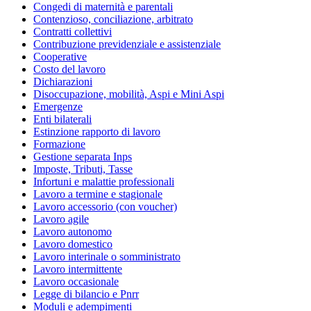
Congedi di maternità e parentali
Contenzioso, conciliazione, arbitrato
Contratti collettivi
Contribuzione previdenziale e assistenziale
Cooperative
Costo del lavoro
Dichiarazioni
Disoccupazione, mobilità, Aspi e Mini Aspi
Emergenze
Enti bilaterali
Estinzione rapporto di lavoro
Formazione
Gestione separata Inps
Imposte, Tributi, Tasse
Infortuni e malattie professionali
Lavoro a termine e stagionale
Lavoro accessorio (con voucher)
Lavoro agile
Lavoro autonomo
Lavoro domestico
Lavoro interinale o somministrato
Lavoro intermittente
Lavoro occasionale
Legge di bilancio e Pnrr
Moduli e adempimenti