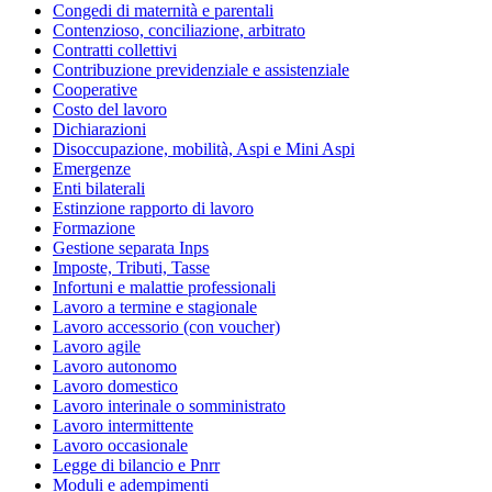
Congedi di maternità e parentali
Contenzioso, conciliazione, arbitrato
Contratti collettivi
Contribuzione previdenziale e assistenziale
Cooperative
Costo del lavoro
Dichiarazioni
Disoccupazione, mobilità, Aspi e Mini Aspi
Emergenze
Enti bilaterali
Estinzione rapporto di lavoro
Formazione
Gestione separata Inps
Imposte, Tributi, Tasse
Infortuni e malattie professionali
Lavoro a termine e stagionale
Lavoro accessorio (con voucher)
Lavoro agile
Lavoro autonomo
Lavoro domestico
Lavoro interinale o somministrato
Lavoro intermittente
Lavoro occasionale
Legge di bilancio e Pnrr
Moduli e adempimenti