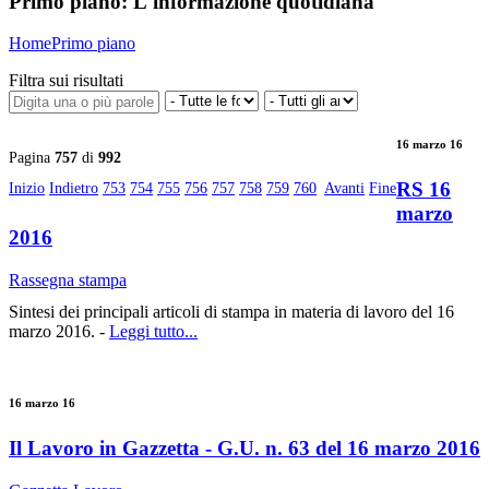
Primo piano:
L'informazione quotidiana
Home
Primo piano
Filtra sui risultati
16 marzo 16
Pagina
757
di
992
RS 16
Inizio
Indietro
753
754
755
756
757
758
759
760
Avanti
Fine
marzo
2016
Rassegna stampa
Sintesi dei principali articoli di stampa in materia di lavoro del 16
marzo 2016. -
Leggi tutto...
16 marzo 16
Il Lavoro in Gazzetta - G.U. n. 63 del 16 marzo 2016