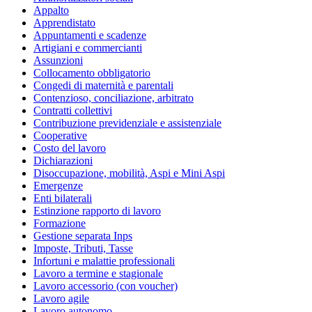
Appalto
Apprendistato
Appuntamenti e scadenze
Artigiani e commercianti
Assunzioni
Collocamento obbligatorio
Congedi di maternità e parentali
Contenzioso, conciliazione, arbitrato
Contratti collettivi
Contribuzione previdenziale e assistenziale
Cooperative
Costo del lavoro
Dichiarazioni
Disoccupazione, mobilità, Aspi e Mini Aspi
Emergenze
Enti bilaterali
Estinzione rapporto di lavoro
Formazione
Gestione separata Inps
Imposte, Tributi, Tasse
Infortuni e malattie professionali
Lavoro a termine e stagionale
Lavoro accessorio (con voucher)
Lavoro agile
Lavoro autonomo