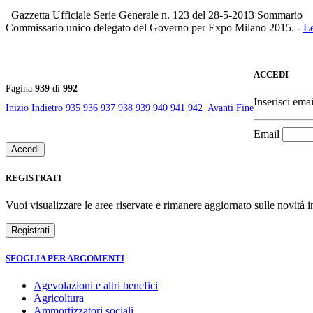
Gazzetta Ufficiale Serie Generale n. 123 del 28-5-2013
Commissario unico delegato del Governo per Expo Milano 2015. -
Le
ACCEDI
Pagina
939
di
992
Inserisci emai
Inizio
Indietro
935
936
937
938
939
940
941
942
Avanti
Fine
Email
REGISTRATI
Vuoi visualizzare le aree riservate e rimanere aggiornato sulle novità in
SFOGLIA PER ARGOMENTI
Agevolazioni e altri benefici
Agricoltura
Ammortizzatori sociali