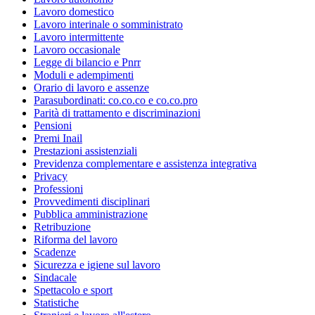
Lavoro domestico
Lavoro interinale o somministrato
Lavoro intermittente
Lavoro occasionale
Legge di bilancio e Pnrr
Moduli e adempimenti
Orario di lavoro e assenze
Parasubordinati: co.co.co e co.co.pro
Parità di trattamento e discriminazioni
Pensioni
Premi Inail
Prestazioni assistenziali
Previdenza complementare e assistenza integrativa
Privacy
Professioni
Provvedimenti disciplinari
Pubblica amministrazione
Retribuzione
Riforma del lavoro
Scadenze
Sicurezza e igiene sul lavoro
Sindacale
Spettacolo e sport
Statistiche