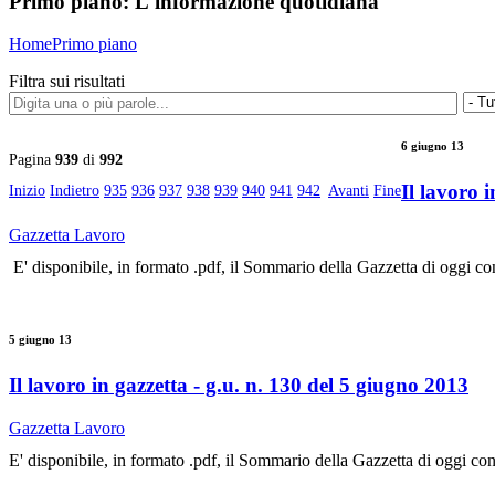
Primo piano:
L'informazione quotidiana
Home
Primo piano
Filtra sui risultati
6 giugno 13
Pagina
939
di
992
Il lavoro 
Inizio
Indietro
935
936
937
938
939
940
941
942
Avanti
Fine
Gazzetta Lavoro
E' disponibile, in formato .pdf, il Sommario della Gazzetta di oggi co
5 giugno 13
Il lavoro in gazzetta - g.u. n. 130 del 5 giugno 2013
Gazzetta Lavoro
E' disponibile, in formato .pdf, il Sommario della Gazzetta di oggi co