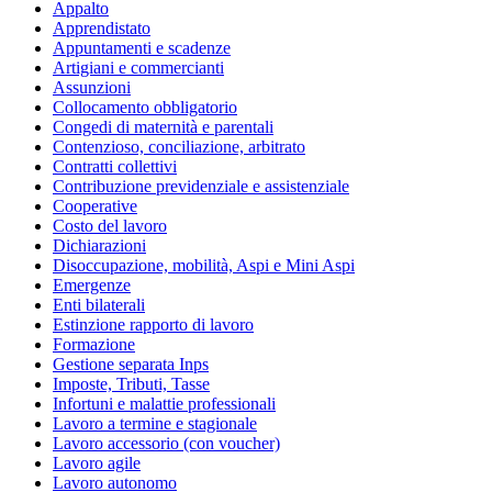
Appalto
Apprendistato
Appuntamenti e scadenze
Artigiani e commercianti
Assunzioni
Collocamento obbligatorio
Congedi di maternità e parentali
Contenzioso, conciliazione, arbitrato
Contratti collettivi
Contribuzione previdenziale e assistenziale
Cooperative
Costo del lavoro
Dichiarazioni
Disoccupazione, mobilità, Aspi e Mini Aspi
Emergenze
Enti bilaterali
Estinzione rapporto di lavoro
Formazione
Gestione separata Inps
Imposte, Tributi, Tasse
Infortuni e malattie professionali
Lavoro a termine e stagionale
Lavoro accessorio (con voucher)
Lavoro agile
Lavoro autonomo