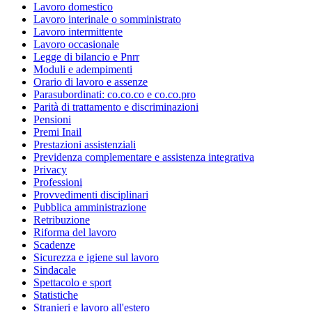
Lavoro domestico
Lavoro interinale o somministrato
Lavoro intermittente
Lavoro occasionale
Legge di bilancio e Pnrr
Moduli e adempimenti
Orario di lavoro e assenze
Parasubordinati: co.co.co e co.co.pro
Parità di trattamento e discriminazioni
Pensioni
Premi Inail
Prestazioni assistenziali
Previdenza complementare e assistenza integrativa
Privacy
Professioni
Provvedimenti disciplinari
Pubblica amministrazione
Retribuzione
Riforma del lavoro
Scadenze
Sicurezza e igiene sul lavoro
Sindacale
Spettacolo e sport
Statistiche
Stranieri e lavoro all'estero