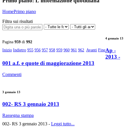
Primo piano:
L'informazione quotidiana
Home
Primo piano
Filtra sui risultati
4 gennaio 13
Pagina
959
di
992
Ap -
Inizio
Indietro
955
956
957
958
959
960
961
962
Avanti
Fine
2013 -
001 a.f. e quote di maggiorazione 2013
Commenti
3 gennaio 13
002- RS 3 gennaio 2013
Rassegna stampa
002- RS 3 gennaio 2013 -
Leggi tutto...