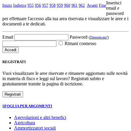
Inserisci
Inizio
Indietro
955
956
957
958
959
960
961
962
Avanti
Fine
email e
password
per effettuare l'accesso alla tua area riservata e visualizzare le aree e i
documenti a te dedicati.
Email
Password
(
Dimenticata?
)
Rimani connesso
REGISTRATI
Vuoi visualizzare le aree riservate e rimanere aggiornato sulle novità
in materia di fisco e leggi sul lavoro? Registrati subito e
gratuitamente tramite la pagina di iscrizione.
SFOGLIA PER ARGOMENTI
Agevolazioni e altri benefici
Agricoltura
Ammortizzatori sociali