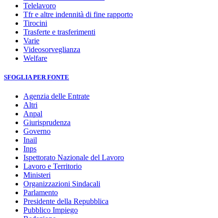
Telelavoro
Tfr e altre indennità di fine rapporto
Tirocini
Trasferte e trasferimenti
Varie
Videosorveglianza
Welfare
SFOGLIA PER FONTE
Agenzia delle Entrate
Altri
Anpal
Giurisprudenza
Governo
Inail
Inps
Ispettorato Nazionale del Lavoro
Lavoro e Territorio
Ministeri
Organizzazioni Sindacali
Parlamento
Presidente della Repubblica
Pubblico Impiego