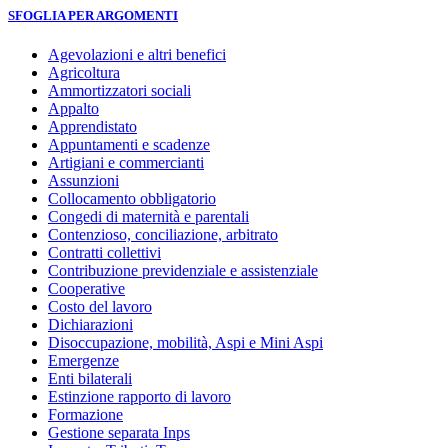
SFOGLIA PER ARGOMENTI
Agevolazioni e altri benefici
Agricoltura
Ammortizzatori sociali
Appalto
Apprendistato
Appuntamenti e scadenze
Artigiani e commercianti
Assunzioni
Collocamento obbligatorio
Congedi di maternità e parentali
Contenzioso, conciliazione, arbitrato
Contratti collettivi
Contribuzione previdenziale e assistenziale
Cooperative
Costo del lavoro
Dichiarazioni
Disoccupazione, mobilità, Aspi e Mini Aspi
Emergenze
Enti bilaterali
Estinzione rapporto di lavoro
Formazione
Gestione separata Inps