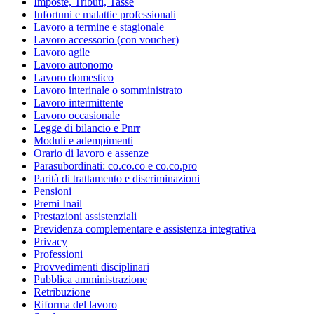
Imposte, Tributi, Tasse
Infortuni e malattie professionali
Lavoro a termine e stagionale
Lavoro accessorio (con voucher)
Lavoro agile
Lavoro autonomo
Lavoro domestico
Lavoro interinale o somministrato
Lavoro intermittente
Lavoro occasionale
Legge di bilancio e Pnrr
Moduli e adempimenti
Orario di lavoro e assenze
Parasubordinati: co.co.co e co.co.pro
Parità di trattamento e discriminazioni
Pensioni
Premi Inail
Prestazioni assistenziali
Previdenza complementare e assistenza integrativa
Privacy
Professioni
Provvedimenti disciplinari
Pubblica amministrazione
Retribuzione
Riforma del lavoro