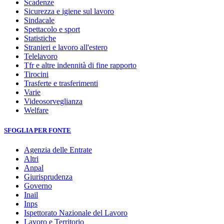
Scadenze
Sicurezza e igiene sul lavoro
Sindacale
Spettacolo e sport
Statistiche
Stranieri e lavoro all'estero
Telelavoro
Tfr e altre indennità di fine rapporto
Tirocini
Trasferte e trasferimenti
Varie
Videosorveglianza
Welfare
SFOGLIA PER FONTE
Agenzia delle Entrate
Altri
Anpal
Giurisprudenza
Governo
Inail
Inps
Ispettorato Nazionale del Lavoro
Lavoro e Territorio