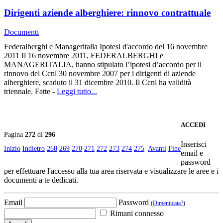
Dirigenti aziende alberghiere: rinnovo contrattuale
Documenti
Federalberghi e Manageritalia Ipotesi d'accordo del 16 novembre
2011 Il 16 novembre 2011, FEDERALBERGHI e
MANAGERITALIA, hanno stipulato l’ipotesi d’accordo per il
rinnovo del Ccnl 30 novembre 2007 per i dirigenti di aziende
alberghiere, scaduto il 31 dicembre 2010. Il Ccnl ha validità
triennale. Fatte -
Leggi tutto...
ACCEDI
Pagina
272
di
296
Inserisci
Inizio
Indietro
268
269
270
271
272
273
274
275
Avanti
Fine
email e
password
per effettuare l'accesso alla tua area riservata e visualizzare le aree e i
documenti a te dedicati.
Email
Password
(
Dimenticata?
)
Rimani connesso