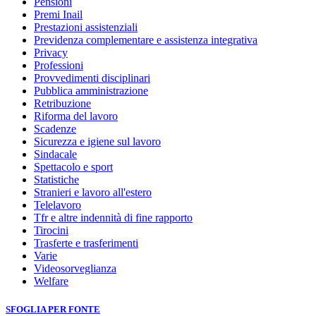
Pensioni
Premi Inail
Prestazioni assistenziali
Previdenza complementare e assistenza integrativa
Privacy
Professioni
Provvedimenti disciplinari
Pubblica amministrazione
Retribuzione
Riforma del lavoro
Scadenze
Sicurezza e igiene sul lavoro
Sindacale
Spettacolo e sport
Statistiche
Stranieri e lavoro all'estero
Telelavoro
Tfr e altre indennità di fine rapporto
Tirocini
Trasferte e trasferimenti
Varie
Videosorveglianza
Welfare
SFOGLIA PER FONTE