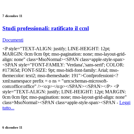
7 dicembre 11
Studi professionali: ratificato il ccnl
Documenti
<P style="TEXT-ALIGN: justify; LINE-HEIGHT: 12pt;
MARGIN: 0cm 0cm 0pt; mso-pagination: none; mso-layout-grid-
align: none" class=MsoNormal><SPAN class=apple-style-span>
<SPAN style="FONT-FAMILY: 'Verdana','sans-serif'; COLOR:
#17365d; FONT-SIZE: 9pt; mso-bidi-font-family: Arial; mso-
themecolor: text2; mso-themeshade: 191">Confprofessioni<?
xml:namespace prefix = o ns = "urn:schemas-microsoft-
com:office:office" /><o:p></o:p></SPAN></SPAN></P> <P
style="TEXT-ALIGN: justify; LINE-HEIGHT: 12pt; MARGIN:
0cm 0cm 0pt; mso-pagination: none; mso-layout-grid-align: none"
class=MsoNormal><SPAN class=apple-style-span><SPAN -
Leggi
tutto...
6 dicembre 11