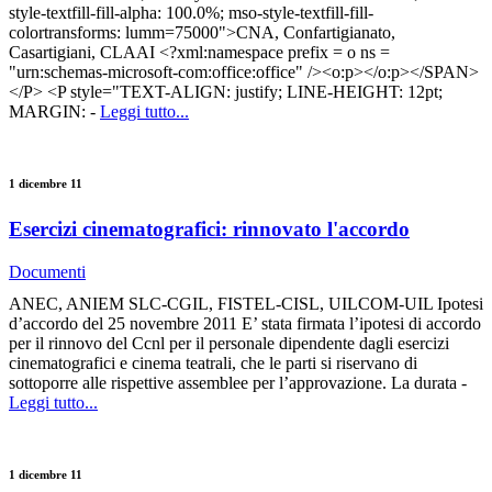
style-textfill-fill-alpha: 100.0%; mso-style-textfill-fill-
colortransforms: lumm=75000">CNA, Confartigianato,
Casartigiani, CLAAI <?xml:namespace prefix = o ns =
"urn:schemas-microsoft-com:office:office" /><o:p></o:p></SPAN>
</P> <P style="TEXT-ALIGN: justify; LINE-HEIGHT: 12pt;
MARGIN: -
Leggi tutto...
1 dicembre 11
Esercizi cinematografici: rinnovato l'accordo
Documenti
ANEC, ANIEM SLC-CGIL, FISTEL-CISL, UILCOM-UIL Ipotesi
d’accordo del 25 novembre 2011 E’ stata firmata l’ipotesi di accordo
per il rinnovo del Ccnl per il personale dipendente dagli esercizi
cinematografici e cinema teatrali, che le parti si riservano di
sottoporre alle rispettive assemblee per l’approvazione. La durata -
Leggi tutto...
1 dicembre 11