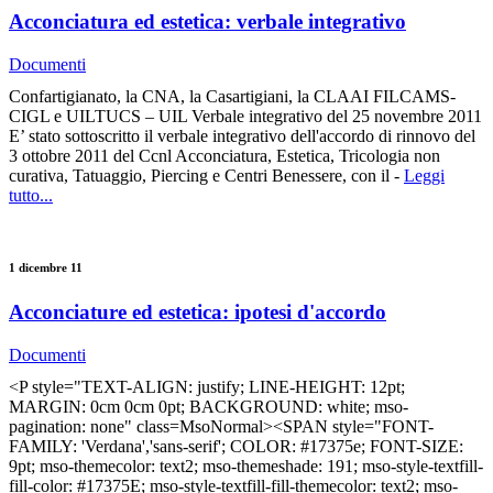
Acconciatura ed estetica: verbale integrativo
Documenti
Confartigianato, la CNA, la Casartigiani, la CLAAI FILCAMS-
CIGL e UILTUCS – UIL Verbale integrativo del 25 novembre 2011
E’ stato sottoscritto il verbale integrativo dell'accordo di rinnovo del
3 ottobre 2011 del Ccnl Acconciatura, Estetica, Tricologia non
curativa, Tatuaggio, Piercing e Centri Benessere, con il -
Leggi
tutto...
1 dicembre 11
Acconciature ed estetica: ipotesi d'accordo
Documenti
<P style="TEXT-ALIGN: justify; LINE-HEIGHT: 12pt;
MARGIN: 0cm 0cm 0pt; BACKGROUND: white; mso-
pagination: none" class=MsoNormal><SPAN style="FONT-
FAMILY: 'Verdana','sans-serif'; COLOR: #17375e; FONT-SIZE:
9pt; mso-themecolor: text2; mso-themeshade: 191; mso-style-textfill-
fill-color: #17375E; mso-style-textfill-fill-themecolor: text2; mso-