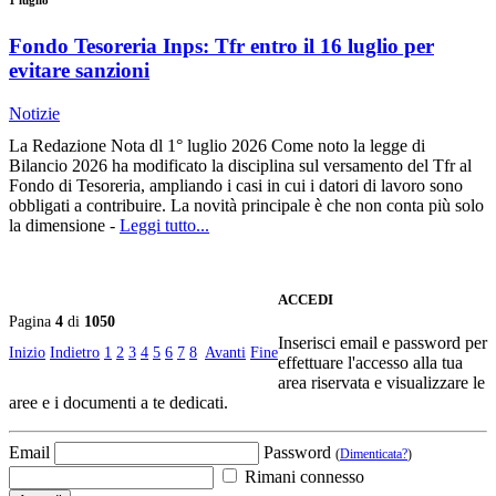
Fondo Tesoreria Inps: Tfr entro il 16 luglio per
evitare sanzioni
Notizie
La Redazione Nota dl 1° luglio 2026 Come noto la legge di
Bilancio 2026 ha modificato la disciplina sul versamento del Tfr al
Fondo di Tesoreria, ampliando i casi in cui i datori di lavoro sono
obbligati a contribuire. La novità principale è che non conta più solo
la dimensione -
Leggi tutto...
ACCEDI
Pagina
4
di
1050
Inserisci email e password per
Inizio
Indietro
1
2
3
4
5
6
7
8
Avanti
Fine
effettuare l'accesso alla tua
area riservata e visualizzare le
aree e i documenti a te dedicati.
Email
Password
(
Dimenticata?
)
Rimani connesso