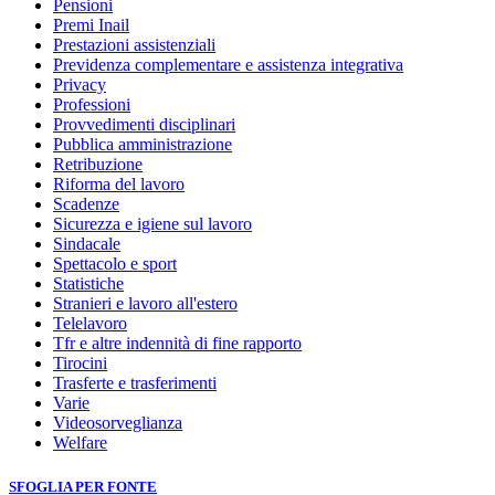
Pensioni
Premi Inail
Prestazioni assistenziali
Previdenza complementare e assistenza integrativa
Privacy
Professioni
Provvedimenti disciplinari
Pubblica amministrazione
Retribuzione
Riforma del lavoro
Scadenze
Sicurezza e igiene sul lavoro
Sindacale
Spettacolo e sport
Statistiche
Stranieri e lavoro all'estero
Telelavoro
Tfr e altre indennità di fine rapporto
Tirocini
Trasferte e trasferimenti
Varie
Videosorveglianza
Welfare
SFOGLIA PER FONTE