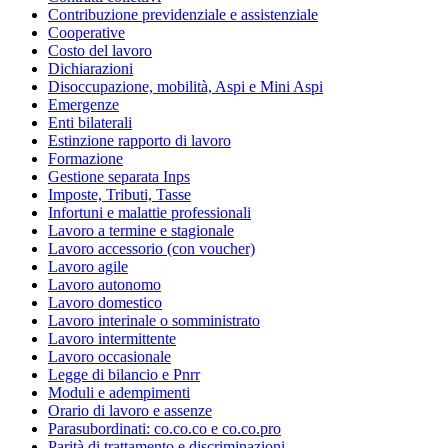
Contribuzione previdenziale e assistenziale
Cooperative
Costo del lavoro
Dichiarazioni
Disoccupazione, mobilità, Aspi e Mini Aspi
Emergenze
Enti bilaterali
Estinzione rapporto di lavoro
Formazione
Gestione separata Inps
Imposte, Tributi, Tasse
Infortuni e malattie professionali
Lavoro a termine e stagionale
Lavoro accessorio (con voucher)
Lavoro agile
Lavoro autonomo
Lavoro domestico
Lavoro interinale o somministrato
Lavoro intermittente
Lavoro occasionale
Legge di bilancio e Pnrr
Moduli e adempimenti
Orario di lavoro e assenze
Parasubordinati: co.co.co e co.co.pro
Parità di trattamento e discriminazioni