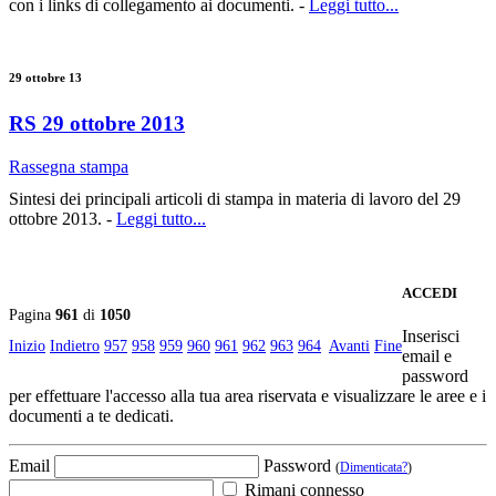
con i links di collegamento ai documenti. -
Leggi tutto...
29 ottobre 13
RS 29 ottobre 2013
Rassegna stampa
Sintesi dei principali articoli di stampa in materia di lavoro del 29
ottobre 2013. -
Leggi tutto...
ACCEDI
Pagina
961
di
1050
Inserisci
Inizio
Indietro
957
958
959
960
961
962
963
964
Avanti
Fine
email e
password
per effettuare l'accesso alla tua area riservata e visualizzare le aree e i
documenti a te dedicati.
Email
Password
(
Dimenticata?
)
Rimani connesso