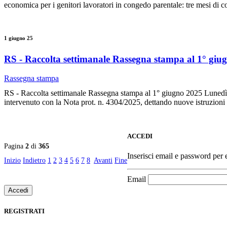
economica per i genitori lavoratori in congedo parentale: tre mesi di 
1 giugno 25
RS - Raccolta settimanale Rassegna stampa al 1° giu
Rassegna stampa
RS - Raccolta settimanale Rassegna stampa al 1° giugno 2025 Lunedì 26
intervenuto con la Nota prot. n. 4304/2025, dettando nuove istruzioni all
ACCEDI
Pagina
2
di
365
Inserisci email e password per ef
Inizio
Indietro
1
2
3
4
5
6
7
8
Avanti
Fine
Email
REGISTRATI