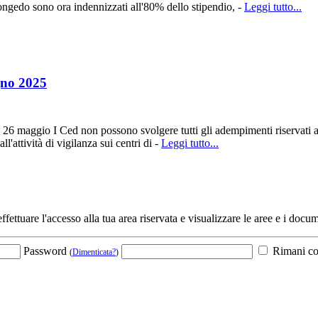
congedo sono ora indennizzati all'80% dello stipendio, -
Leggi tutto...
gno 2025
 maggio I Ced non possono svolgere tutti gli adempimenti riservati ai c
'attività di vigilanza sui centri di -
Leggi tutto...
fettuare l'accesso alla tua area riservata e visualizzare le aree e i docum
Password
Rimani co
(
Dimenticata?
)