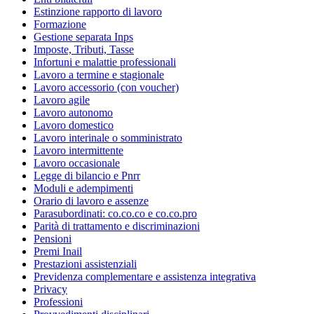
Estinzione rapporto di lavoro
Formazione
Gestione separata Inps
Imposte, Tributi, Tasse
Infortuni e malattie professionali
Lavoro a termine e stagionale
Lavoro accessorio (con voucher)
Lavoro agile
Lavoro autonomo
Lavoro domestico
Lavoro interinale o somministrato
Lavoro intermittente
Lavoro occasionale
Legge di bilancio e Pnrr
Moduli e adempimenti
Orario di lavoro e assenze
Parasubordinati: co.co.co e co.co.pro
Parità di trattamento e discriminazioni
Pensioni
Premi Inail
Prestazioni assistenziali
Previdenza complementare e assistenza integrativa
Privacy
Professioni