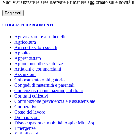
Vuoi visualizzare le aree riservate e rimanere aggiornato sulle novità in
SFOGLIA PER ARGOMENTI
Agevolazioni e altri benefici
Agricoltura
Ammortizzatori sociali
Appalto
Apprendistato
Appuntamenti e scadenze
Artigiani e commercianti
Assunzioni
Collocamento obbligatorio
Congedi di maternità e parentali
Contenzioso, conciliazione, arbitrato
Contratti collettivi
Contribuzione previdenziale e assistenziale
Cooperative
Costo del lavoro
Dichiarazioni
Disoccupazione, mobilità, Aspi e Mini Aspi
Emergenze
Enti bilaterali