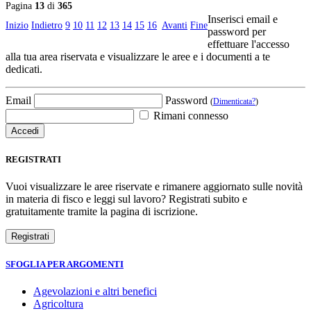
Pagina
13
di
365
Inserisci email e
Inizio
Indietro
9
10
11
12
13
14
15
16
Avanti
Fine
password per
effettuare l'accesso
alla tua area riservata e visualizzare le aree e i documenti a te
dedicati.
Email
Password
(
Dimenticata?
)
Rimani connesso
REGISTRATI
Vuoi visualizzare le aree riservate e rimanere aggiornato sulle novità
in materia di fisco e leggi sul lavoro? Registrati subito e
gratuitamente tramite la pagina di iscrizione.
SFOGLIA PER ARGOMENTI
Agevolazioni e altri benefici
Agricoltura