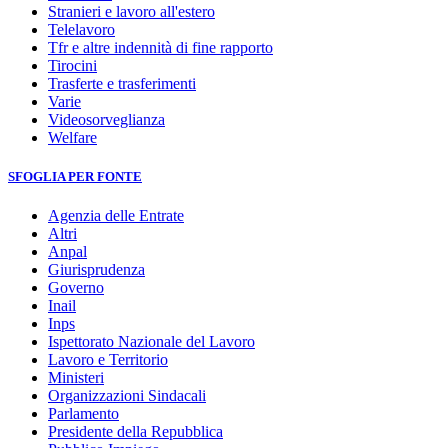
Stranieri e lavoro all'estero
Telelavoro
Tfr e altre indennità di fine rapporto
Tirocini
Trasferte e trasferimenti
Varie
Videosorveglianza
Welfare
SFOGLIA PER FONTE
Agenzia delle Entrate
Altri
Anpal
Giurisprudenza
Governo
Inail
Inps
Ispettorato Nazionale del Lavoro
Lavoro e Territorio
Ministeri
Organizzazioni Sindacali
Parlamento
Presidente della Repubblica