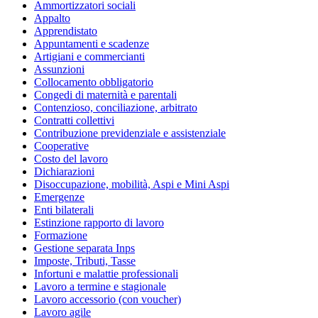
Ammortizzatori sociali
Appalto
Apprendistato
Appuntamenti e scadenze
Artigiani e commercianti
Assunzioni
Collocamento obbligatorio
Congedi di maternità e parentali
Contenzioso, conciliazione, arbitrato
Contratti collettivi
Contribuzione previdenziale e assistenziale
Cooperative
Costo del lavoro
Dichiarazioni
Disoccupazione, mobilità, Aspi e Mini Aspi
Emergenze
Enti bilaterali
Estinzione rapporto di lavoro
Formazione
Gestione separata Inps
Imposte, Tributi, Tasse
Infortuni e malattie professionali
Lavoro a termine e stagionale
Lavoro accessorio (con voucher)
Lavoro agile