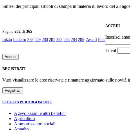
Sintesi dei principali articoli di stampa in materia di lavoro del 28 ago
ACCEDI
Pagina
282
di
365
Inserisci emai
Inizio
Indietro
278
279
280
281
282
283
284
285
Avanti
Fine
Email
REGISTRATI
Vuoi visualizzare le aree riservate e rimanere aggiornato sulle novità in
SFOGLIA PER ARGOMENTI
Agevolazioni e altri benefici
Agricoltura
Ammortizzatori sociali
Appalto