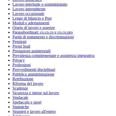
Lavoro interinale o somministrato
Lavoro intermittente
Lavoro occasionale
Legge di bilancio e Pnrr
Moduli e adempimenti
Orario di lavoro e assenze
Parasubordinati: co.co.co e co.co.pro
Parità di trattamento e discriminazioni
Pensioni
Premi Inail
Prestazioni assistenziali
Previdenza complementare e assistenza integrativa
Privacy
Professioni
Provvedimenti disciplinari
Pubblica amministrazione
Retribuzione
Riforma del lavoro
Scadenze
Sicurezza e igiene sul lavoro
Sindacale
Spettacolo e sport
Statistiche
Stranieri e lavoro all'estero