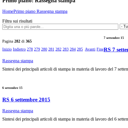
Primo piano:
Rassegna stampa
Home
Primo piano
Rassegna stampa
Filtra sui risultati
7 settembre 15
Pagina
282
di
365
RS 7 sett
Inizio
Indietro
278
279
280
281
282
283
284
285
Avanti
Fine
Rassegna stampa
Sintesi dei principali articoli di stampa in materia di lavoro del 7 sett
6 settembre 15
RS 6 settembre 2015
Rassegna stampa
Sintesi dei principali articoli di stampa in materia di lavoro del 6 sett