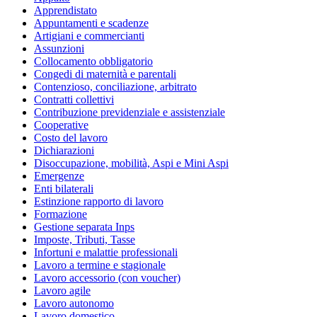
Apprendistato
Appuntamenti e scadenze
Artigiani e commercianti
Assunzioni
Collocamento obbligatorio
Congedi di maternità e parentali
Contenzioso, conciliazione, arbitrato
Contratti collettivi
Contribuzione previdenziale e assistenziale
Cooperative
Costo del lavoro
Dichiarazioni
Disoccupazione, mobilità, Aspi e Mini Aspi
Emergenze
Enti bilaterali
Estinzione rapporto di lavoro
Formazione
Gestione separata Inps
Imposte, Tributi, Tasse
Infortuni e malattie professionali
Lavoro a termine e stagionale
Lavoro accessorio (con voucher)
Lavoro agile
Lavoro autonomo
Lavoro domestico