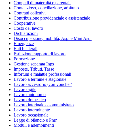
Congedi di maternità e parentali
Contenzioso, conciliazione, arbitrato
Contratti collettivi
Contribuzione previdenziale e assistenziale
Cooperative
Costo del lavoro
Dichiarazioni
Disoccupazione, mobilità, Aspi e Mini Aspi
Emergenze
Enti bilaterali
Estinzione rapporto di lavoro
Formazione
Gestione separata Inps
Imposte, Tributi, Tasse
Infortuni e malattie professionali
Lavoro a termine e stagionale
Lavoro accessorio (con voucher)
Lavoro agile
Lavoro autonomo
Lavoro domestico
Lavoro interinale o somministrato
Lavoro intermittente
Lavoro occasionale
Legge di bilancio e Pnrr
Moduli e adempimenti