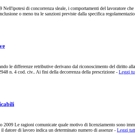
 Nell'ipotesi di concorrenza sleale, i comportamenti del lavoratore che 
 inclusione o meno tra le sanzioni previste dalla specifica regolamentazio
ve
le differenze retributive derivano dal riconoscimento del diritto alla 
2948 n. 4 cod. civ.. Ai fini della decorrenza della prescrizione -
Leggi tut
cabili
o 2009 Le ragioni comunicate quale motivo di licenziamento sono immod
o il datore di lavoro indica un determinato numero di assenze -
Leggi tutt