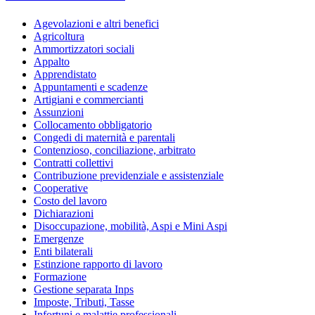
Agevolazioni e altri benefici
Agricoltura
Ammortizzatori sociali
Appalto
Apprendistato
Appuntamenti e scadenze
Artigiani e commercianti
Assunzioni
Collocamento obbligatorio
Congedi di maternità e parentali
Contenzioso, conciliazione, arbitrato
Contratti collettivi
Contribuzione previdenziale e assistenziale
Cooperative
Costo del lavoro
Dichiarazioni
Disoccupazione, mobilità, Aspi e Mini Aspi
Emergenze
Enti bilaterali
Estinzione rapporto di lavoro
Formazione
Gestione separata Inps
Imposte, Tributi, Tasse
Infortuni e malattie professionali