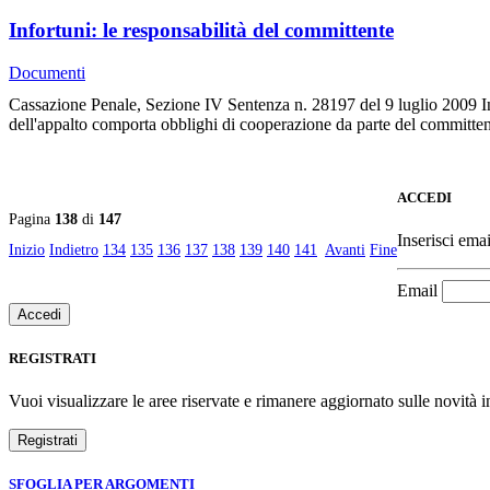
Infortuni: le responsabilità del committente
Documenti
Cassazione Penale, Sezione IV Sentenza n. 28197 del 9 luglio 2009 In cas
dell'appalto comporta obblighi di cooperazione da parte del committe
ACCEDI
Pagina
138
di
147
Inserisci emai
Inizio
Indietro
134
135
136
137
138
139
140
141
Avanti
Fine
Email
REGISTRATI
Vuoi visualizzare le aree riservate e rimanere aggiornato sulle novità in
SFOGLIA PER ARGOMENTI