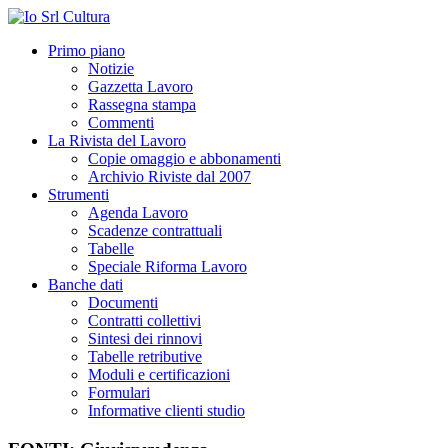
Primo piano
Notizie
Gazzetta Lavoro
Rassegna stampa
Commenti
La Rivista del Lavoro
Copie omaggio e abbonamenti
Archivio Riviste dal 2007
Strumenti
Agenda Lavoro
Scadenze contrattuali
Tabelle
Speciale Riforma Lavoro
Banche dati
Documenti
Contratti collettivi
Sintesi dei rinnovi
Tabelle retributive
Moduli e certificazioni
Formulari
Informative clienti studio