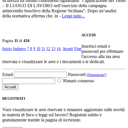
sicurezza ha fornito chiarimenti riguardanti “l’applicazione del Titolo
– II LUOGO DI LAVORO nell’esercizio della campagna
antincendio boschivo della Regione Siciliana”. Dopo un’analisi
della normativa afferma che, in -
Leggi tutto...
ACCEDI
Pagina
11
di
434
Inserisci email e
Inizio
Indietro
7
8
9
10
11
12
13
14
Avanti
Fine
password per effettuare
l'accesso alla tua area
riservata e visualizzare le aree e i documenti a te dedicati.
Email
Password
(
Dimenticata?
)
Rimani connesso
REGISTRATI
Vuoi visualizzare le aree riservate e rimanere aggiornato sulle novità
in materia di fisco e leggi sul lavoro? Registrati subito e
gratuitamente tramite la pagina di iscrizione.