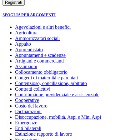
SFOGLIA PER ARGOMENTI
Agevolazioni e altri benefici
Agricoltura
Ammortizzatori sociali
Appalto
Apprendistato
Appuntamenti e scadenze
Artigiani e commercianti
Assunzioni
Collocamento obbligatorio
Congedi di maternità e parentali
Contenzioso, conciliazione, arbitrato
Contratti collettivi
Contribuzione previdenziale e assistenziale
Cooperative
Costo del lavoro
Dichiarazioni
Disoccupazione, mobilità, Aspi e Mini Aspi
Emergenze
Enti bilaterali
Estinzione rapporto di lavoro
Formazione