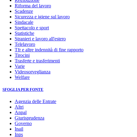
Retribuzione
Riforma del lavoro
Scadenze
Sicurezza e igiene sul lavoro
Sindacale
Spettacolo e sport
Statistiche
Stranieri e lavoro all'estero
Telelavoro
Tfr e altre indennità di fine rapporto
Tirocini
Trasferte e trasferimenti
Varie
Videosorveglianza
Welfare
SFOGLIA PER FONTE
Agenzia delle Entrate
Altri
Anpal
Giurisprudenza
Governo
Inail
Inps