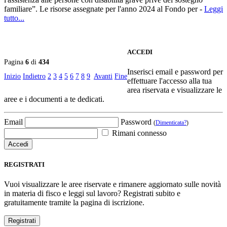
familiare”. Le risorse assegnate per l'anno 2024 al Fondo per -
Leggi
tutto...
ACCEDI
Pagina
6
di
434
Inserisci email e password per
Inizio
Indietro
2
3
4
5
6
7
8
9
Avanti
Fine
effettuare l'accesso alla tua
area riservata e visualizzare le
aree e i documenti a te dedicati.
Email
Password
(
Dimenticata?
)
Rimani connesso
REGISTRATI
Vuoi visualizzare le aree riservate e rimanere aggiornato sulle novità
in materia di fisco e leggi sul lavoro? Registrati subito e
gratuitamente tramite la pagina di iscrizione.