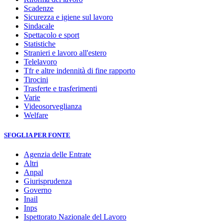
Scadenze
Sicurezza e igiene sul lavoro
Sindacale
Spettacolo e sport
Statistiche
Stranieri e lavoro all'estero
Telelavoro
Tfr e altre indennità di fine rapporto
Tirocini
Trasferte e trasferimenti
Varie
Videosorveglianza
Welfare
SFOGLIA PER FONTE
Agenzia delle Entrate
Altri
Anpal
Giurisprudenza
Governo
Inail
Inps
Ispettorato Nazionale del Lavoro