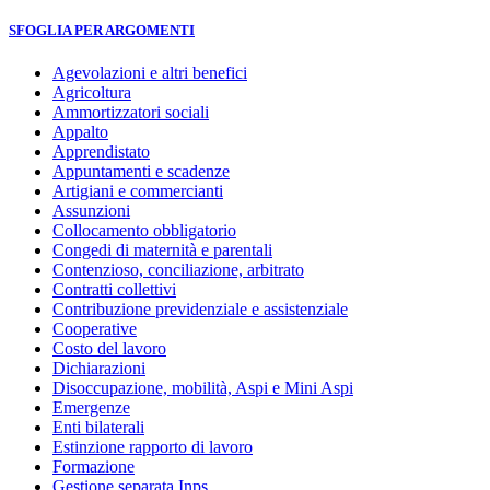
SFOGLIA PER ARGOMENTI
Agevolazioni e altri benefici
Agricoltura
Ammortizzatori sociali
Appalto
Apprendistato
Appuntamenti e scadenze
Artigiani e commercianti
Assunzioni
Collocamento obbligatorio
Congedi di maternità e parentali
Contenzioso, conciliazione, arbitrato
Contratti collettivi
Contribuzione previdenziale e assistenziale
Cooperative
Costo del lavoro
Dichiarazioni
Disoccupazione, mobilità, Aspi e Mini Aspi
Emergenze
Enti bilaterali
Estinzione rapporto di lavoro
Formazione
Gestione separata Inps