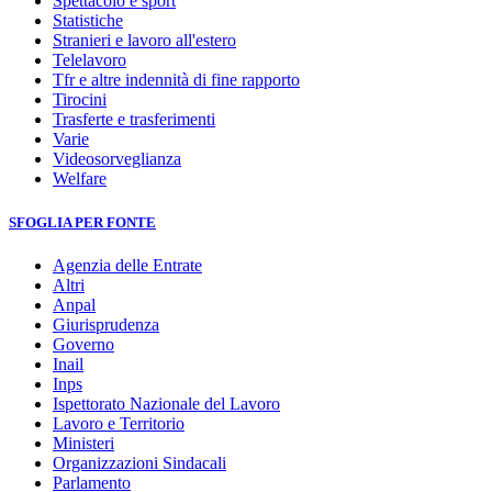
Spettacolo e sport
Statistiche
Stranieri e lavoro all'estero
Telelavoro
Tfr e altre indennità di fine rapporto
Tirocini
Trasferte e trasferimenti
Varie
Videosorveglianza
Welfare
SFOGLIA PER FONTE
Agenzia delle Entrate
Altri
Anpal
Giurisprudenza
Governo
Inail
Inps
Ispettorato Nazionale del Lavoro
Lavoro e Territorio
Ministeri
Organizzazioni Sindacali
Parlamento