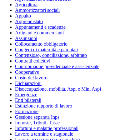
Agricoltura
Ammortizzatori sociali
Appalto
Apprendistato
Appuntamenti e scadenze
Artigiani e commercianti
Assunzioni
Collocamento obbligatorio
Congedi di maternità e parentali
Contenzioso, conciliazione, arbitrato
Contratti collettivi
Contribuzione previdenziale e assistenziale
Cooperative
Costo del lavoro
Dichiarazioni
Disoccupazione, mobilità, Aspi e Mini Aspi
Emergenze
Enti bilaterali
Estinzione rapporto di lavoro
Formazione
Gestione separata Inps
Imposte, Tributi, Tasse
Infortuni e malattie professionali
Lavoro a termine e stagionale
Lavoro accessorio (con voucher)