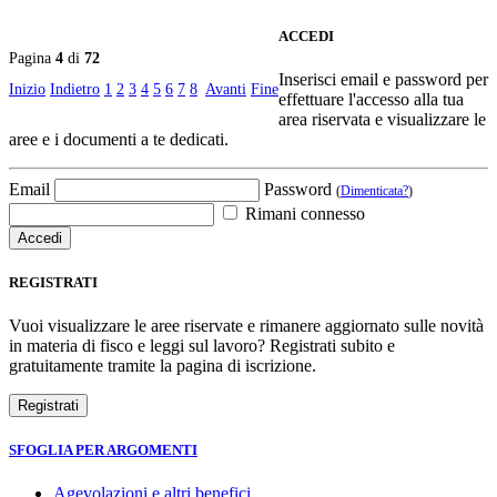
ACCEDI
Pagina
4
di
72
Inserisci email e password per
Inizio
Indietro
1
2
3
4
5
6
7
8
Avanti
Fine
effettuare l'accesso alla tua
area riservata e visualizzare le
aree e i documenti a te dedicati.
Email
Password
(
Dimenticata?
)
Rimani connesso
REGISTRATI
Vuoi visualizzare le aree riservate e rimanere aggiornato sulle novità
in materia di fisco e leggi sul lavoro? Registrati subito e
gratuitamente tramite la pagina di iscrizione.
SFOGLIA PER ARGOMENTI
Agevolazioni e altri benefici