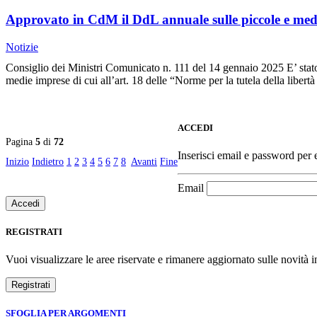
Approvato in CdM il DdL annuale sulle piccole e med
Notizie
Consiglio dei Ministri Comunicato n. 111 del 14 gennaio 2025 E’ stato 
medie imprese di cui all’art. 18 delle “Norme per la tutela della liber
ACCEDI
Pagina
5
di
72
Inserisci email e password per ef
Inizio
Indietro
1
2
3
4
5
6
7
8
Avanti
Fine
Email
REGISTRATI
Vuoi visualizzare le aree riservate e rimanere aggiornato sulle novità in
SFOGLIA PER ARGOMENTI