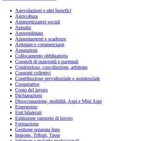
Agevolazioni e altri benefici
Agricoltura
Ammortizzatori sociali
Appalto
Apprendistato
Appuntamenti e scadenze
Artigiani e commercianti
Assunzioni
Collocamento obbligatorio
Congedi di maternità e parentali
Contenzioso, conciliazione, arbitrato
Contratti collettivi
Contribuzione previdenziale e assistenziale
Cooperative
Costo del lavoro
Dichiarazioni
Disoccupazione, mobilità, Aspi e Mini Aspi
Emergenze
Enti bilaterali
Estinzione rapporto di lavoro
Formazione
Gestione separata Inps
Imposte, Tributi, Tasse
Infortuni e malattie professionali